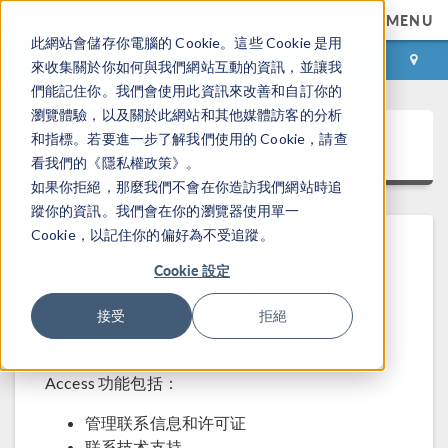
MENU
此網站會儲存你電腦的 Cookie。這些 Cookie 是用
登录
咨询与购买
來收集關於你如何與我們網站互動的資訊，並讓我
們能記住你。我們會使用此資訊來改善和自訂你的
瀏覽體驗，以及關於此網站和其他媒體訪客的分析
COMSOL Access
和指標。若要進一步了解我們使用的 Cookie，請查
看我們的《隱私權政策》。
如果你拒絕，那麼我們不會在你造訪我們網站時追
蹤你的資訊。我們會在你的瀏覽器使用單一
Cookie，以記住你的偏好為不受追蹤。
Cookie 設定
欢迎使用 COMSOL Access
接受
拒絕
Access 帐户是 COMSOL 为用户提供的附加服
务。
Access 功能包括：
管理联系信息和许可证
联系技术支持