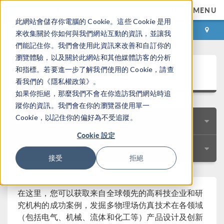
MENU
此網站會儲存你電腦的 Cookie。這些 Cookie 是用
登录
咨询与购买
來收集關於你如何與我們網站互動的資訊，並讓我
們能記住你。我們會使用此資訊來改善和自訂你的
瀏覽體驗，以及關於此網站和其他媒體訪客的分析
用户案例集锦
和指標。若要進一步了解我們使用的 Cookie，請查
看我們的《隱私權政策》。
如果你拒絕，那麼我們不會在你造訪我們網站時追
蹤你的資訊。我們會在你的瀏覽器使用單一
Cookie，以記住你的偏好為不受追蹤。
快速搜索
Cookie 設定
技术资料
接受
拒絕
在这里，您可以获取来自全球领先的高科技企业和研
究机构的成功案例，发掘多物理场仿真技术在各领域
（包括电气、机械、流体和化工等）产品设计及创新