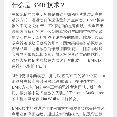
什么是 BMR 技术？
在传统扬声器中，音频是由锥形振动膜片通过活塞振
动的方式，沿运动轴传递能量并产生声音。BMR 扬声
器的不同之 处在于，它们利用的是弯曲波，即垂直于
传播方向移动的波。这意味着它们与周围空气有更多
的交互作用，因此能够传递更多的能量。此外，传统
扬声器难以处理较高的频率，因为高频会引起振膜的
褶皱或弯曲（也被称为锥形振膜破裂），随后的波峰
和波谷会降低音频质量并加大对摆放位置的敏感性。
虽然大多数扬声器都在尝试避开弯曲波，但 BMR 扬
声器却“拥抱”了它们。
“我们使用弯曲模态，并可以 控制它们的发生位置，而
那些弯曲模态可以保留非轴向输出。在许多方面，
BMR 方法与 传统声学工程的思维背道而驰，我们利
用共振分解来发挥自己的优势。” Tectonic Audio Labs
的工程师副总裁 Tim Whitwell 解释说。
BMR 技术能够通过优化例如材料和质量负载等特性来
利用这种高频波纹。通过这种弯曲模态，以及弯曲模