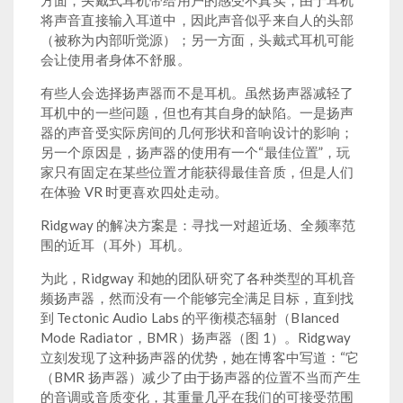
方面，头戴式耳机带给用户的感受不真实，由于耳机
将声音直接输入耳道中，因此声音似乎来自人的头部
（被称为内部听觉源）；另一方面，头戴式耳机可能
会让使用者身体不舒服。
有些人会选择扬声器而不是耳机。虽然扬声器减轻了
耳机中的一些问题，但也有其自身的缺陷。一是扬声
器的声音受实际房间的几何形状和音响设计的影响；
另一个原因是，扬声器的使用有一个“最佳位置”，玩
家只有固定在某些位置才能获得最佳音质，但是人们
在体验 VR 时更喜欢四处走动。
Ridgway 的解决方案是：寻找一对超近场、全频率范
围的近耳（耳外）耳机。
为此，Ridgway 和她的团队研究了各种类型的耳机音
频扬声器，然而没有一个能够完全满足目标，直到找
到 Tectonic Audio Labs 的平衡模态辐射（Blanced
Mode Radiator，BMR）扬声器（图 1）。Ridgway
立刻发现了这种扬声器的优势，她在博客中写道：“它
（BMR 扬声器）减少了由于扬声器的位置不当而产生
的音调或音质变化，其重量几乎在我们的可接受范围