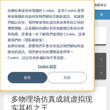
MENU
此網站會儲存你電腦的 Cookie。這些 Cookie 是用
登录
咨询与购买
來收集關於你如何與我們網站互動的資訊，並讓我
們能記住你。我們會使用此資訊來改善和自訂你的
瀏覽體驗，以及關於此網站和其他媒體訪客的分析
用户案例集锦
和指標。若要進一步了解我們使用的 Cookie，請查
看我們的《隱私權政策》。
如果你拒絕，那麼我們不會在你造訪我們網站時追
蹤你的資訊。我們會在你的瀏覽器使用單一
Cookie，以記住你的偏好為不受追蹤。
快速搜索
Cookie 設定
技术资料
接受
拒絕
多物理场仿真成就虚拟现
实耳机之王