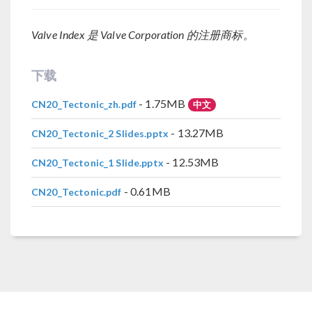
Valve Index 是 Valve Corporation 的注册商标。
下载
- 1.75MB
CN20_Tectonic_zh.pdf
中文
- 13.27MB
CN20_Tectonic_2 Slides.pptx
- 12.53MB
CN20_Tectonic_1 Slide.pptx
- 0.61MB
CN20_Tectonic.pdf