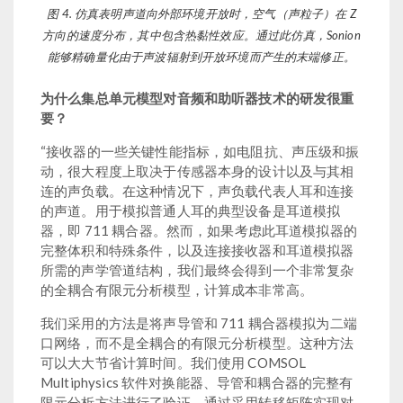
图 4. 仿真表明声道向外部环境开放时，空气（声粒子）在 Z
方向的速度分布，其中包含热黏性效应。通过此仿真，Sonion
能够精确量化由于声波辐射到开放环境而产生的末端修正。
为什么集总单元模型对音频和助听器技术的研发很重
要？
“接收器的一些关键性能指标，如电阻抗、声压级和振
动，很大程度上取决于传感器本身的设计以及与其相
连的声负载。在这种情况下，声负载代表人耳和连接
的声道。用于模拟普通人耳的典型设备是耳道模拟
器，即 711 耦合器。然而，如果考虑此耳道模拟器的
完整体积和特殊条件，以及连接接收器和耳道模拟器
所需的声学管道结构，我们最终会得到一个非常复杂
的全耦合有限元分析模型，计算成本非常高。
我们采用的方法是将声导管和 711 耦合器模拟为二端
口网络，而不是全耦合的有限元分析模型。这种方法
可以大大节省计算时间。我们使用 COMSOL
Multiphysics 软件对换能器、导管和耦合器的完整有
限元分析方法进行了验证。通过采用转移矩阵实现对