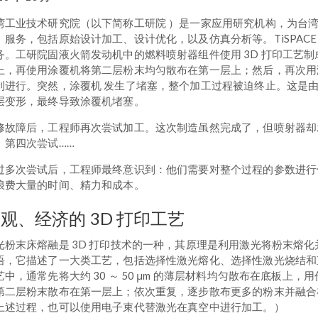
湾工业技术研究院（以下简称工研院 ）是一家应用研究机构，为台湾
）服务，包括原始设计加工、设计优化，以及仿真分析等。TiSPAC
务。工研院固液火箭发动机中的燃料喷射器组件使用 3D 打印工艺
上，再使用涂覆机将第二层粉末均匀散布在第一层上；然后，再次用
利进行。突然，涂覆机 发生了堵塞，整个加工过程被迫终止。这是
层变形，最终导致涂覆机堵塞。
修故障后，工程师再次尝试加工。这次制造虽然完成了，但喷射器却
、第四次尝试……
过多次尝试后，工程师最终意识到：他们需要对整个过程的参数进行
浪费大量的时间、精力和成本。
观、经济的 3D 打印工艺
光粉末床熔融是 3D 打印技术的一种，其原理是利用激光将粉末熔
语，它描述了一大类工艺，包括选择性激光熔化、选择性激光烧结和
艺中，通常先将大约 30 ～ 50 μm 的薄层材料均匀散布在底板
第二层粉末散布在第一层上；依次重复，逐步散布更多的粉末并融合
上述过程，也可以使用电子束代替激光在真空中进行加工。）