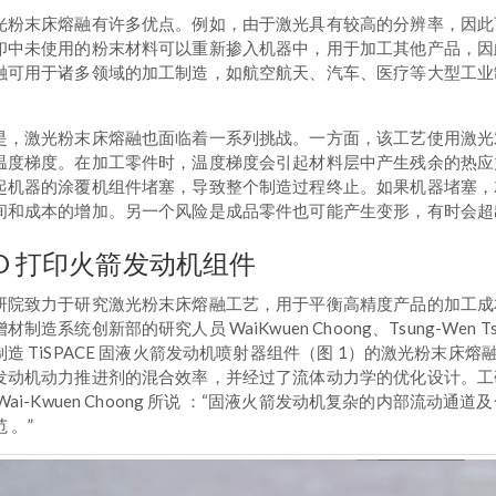
光粉末床熔融有许多优点。例如，由于激光具有较高的分辨率，因此
印中未使用的粉末材料可以重新掺入机器中，用于加工其他产品，因
融可用于诸多领域的加工制造，如航空航天、汽车、医疗等大型工业
。
是，激光粉末床熔融也面临着一系列挑战。一方面，该工艺使用激光
温度梯度。在加工零件时，温度梯度会引起材料层中产生残余的热应
起机器的涂覆机组件堵塞，导致整个制造过程终止。如果机器堵塞，
间和成本的增加。另一个风险是成品零件也可能产生变形，有时会超
D 打印火箭发动机组件
研院致力于研究激光粉末床熔融工艺，用于平衡高精度产品的加工成
材制造系统创新部的研究人员 WaiKwuen Choong、Tsung-Wen Ts
制造 TiSPACE 固液火箭发动机喷射器组件（图 1）的激光粉末床熔融
发动机动力推进剂的混合效率，并经过了流体动力学的优化设计。工研
 Wai-Kwuen Choong 所说 ：“固液火箭发动机复杂的内部流
 。”