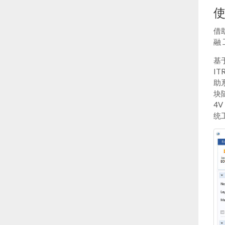
使
借
融
基
IT
助
块
4V
统