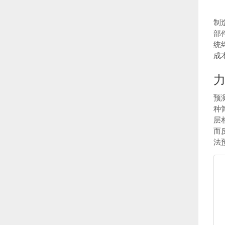
制
部
统
成
力
预
种
层
而
法