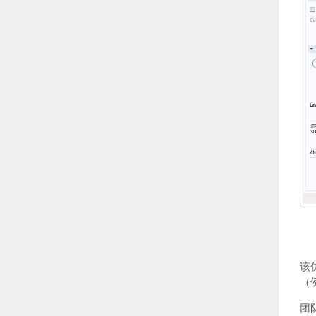
该
（
团