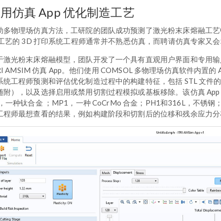
用仿真 App 优化制造工艺
助多物理场仿真方法，工研院的团队成功预测了激光粉末床熔融工艺
 工艺的 3D 打印系统工程师通常并不熟悉仿真，而聘请仿真专家又
于激光粉末床熔融模型，团队开发了一个具有直观用户界面和专用输入和
RI AMSIM 仿真 App。他们使用 COMSOL 多物理场仿真软件内置
系统工程师预测和评估优化制造过程中的构建特征，包括 STL 文
随附），以及选择启用或禁用切割过程模拟或基板移除。该仿真 App 还内
，一种钛合金 ；MP1，一种 CoCrMo 合金；PH1和316L，不锈钢；
工程师最想查看的结果，例如构建阶段和切割后的位移和残余应力分