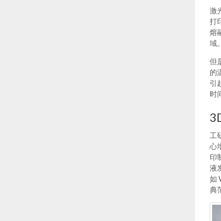
激
打
熔
域
但
的
引
时
3
工
心增
印
液
如
典范