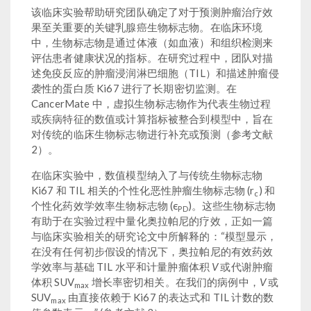
该临床实验帮助研究团队确定了对于预测肿瘤治疗效
果至关重要的关键乳腺癌生物标志物。在临床环境
中，生物标志物是通过体液（如血液）和组织检测来
评估患者健康状况的指标。在研究过程中，团队对描
述免疫反应的肿瘤浸润淋巴细胞（TIL）和描述肿瘤侵
袭性的蛋白质 Ki67 进行了长期密切监测。在
CancerMate 中，虚拟生物标志物作为代表生物过程
或疾病特征的数值或计算指标被整合到模型中，旨在
对传统的临床生物标志物进行补充或预测（参考文献
2）。
在临床实验中，数值模型纳入了与传统生物标志物
Ki67 和 TIL 相关的个性化恶性肿瘤生物标志物 (r
) 和
c
个性化药效学效率生物标志物 (ϵ
)。这些生物标志物
PD
有助于在实验过程中量化奥拉帕尼的疗效，正如一篇
与临床实验相关的研究论文中所解释的：“模型显示，
在没有任何初步假设的情况下，奥拉帕尼的有效药效
学效率与基础 TIL 水平和计量肿瘤体积
V
或代谢肿瘤
体积 SUV
增长率密切相关。在我们的病例中，
V
或
max
SUV
由直接依赖于 Ki67 的表达式和 TIL 计数的数
max