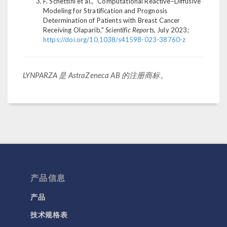
F. Schettini et al., "Computational Reactive–Diffusive
Modeling for Stratification and Prognosis
Determination of Patients with Breast Cancer
Receiving Olaparib,"
Scientific Reports
, July 2023;
https://doi.org/10.1038/s41598-023-38760-z
LYNPARZA 是 AstraZeneca AB 的注册商标。
产品信息
产品
技术规格表