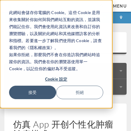
MENU
此網站會儲存你電腦的 Cookie。這些 Cookie 是用
登录
咨询与购买
來收集關於你如何與我們網站互動的資訊，並讓我
們能記住你。我們會使用此資訊來改善和自訂你的
瀏覽體驗，以及關於此網站和其他媒體訪客的分析
用户案例集锦
和指標。若要進一步了解我們使用的 Cookie，請查
看我們的《隱私權政策》。
如果你拒絕，那麼我們不會在你造訪我們網站時追
蹤你的資訊。我們會在你的瀏覽器使用單一
Cookie，以記住你的偏好為不受追蹤。
快速搜索
Cookie 設定
技术资料
接受
拒絕
仿真 App 开创个性化肿瘤