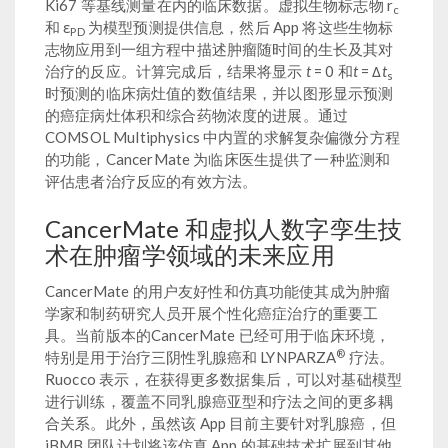
Ki67 等基线测量在内的临床数据。虚拟生物标志物 r
c
和 ε
为模型预测提供信息，然后 App 将这些生物标
PD
志物应用到一组方程中描述肿瘤随时间的生长及其对
治疗的反应。计算完成后，结果将显示
t
= 0 和
t
= Δ
t
s
时预测的临床病灶值的数值结果，并以图形显示预测
的癌症病灶体积和综合药物浓度的进展。通过
COMSOL Multiphysics 中内置的求解复杂偏微分方程
的功能，CancerMate 为临床医生提供了一种监测和
评估患者治疗反应的有效方法。
CancerMate 和虚拟人数字孪生技
术在肿瘤学领域的未来应用
CancerMate 的用户友好性和仿真功能使其成为肿瘤
学家和制药研究人员开展个性化癌症治疗的重要工
具。当前版本的CancerMate 已经可用于临床环境，
®
特别是用于治疗三阴性乳腺癌和 LYNPARZA
疗法。
Ruocco 表示，在获得更多数据集后，可以对基础模型
进行训练，覆盖不同乳腺癌亚型和疗法之间的更多耦
合关系。此外，虽然该 App 目前主要针对乳腺癌，但
iBMB 团队计划将该仿真 App 的基础技术扩展到其他