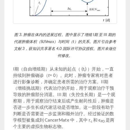
图 3. 肿瘤在体内的进展过程。图中显示了增殖 I期 至 III 期的
代谢肿瘤体积（SUVmax）与时间（t）的关系。图片引自参考
文献 3，获知识共享署名 4.0 国际许可协议授权。图片未做任
何修改。
I期（自由增殖期）从未知的起点（ (
t
) ）开始，一直
i
持续到肿瘤确诊（
t
= 0）。此时，肿瘤专家将对患者
进行影像诊断，并确定患者所需的治疗方案。II期
（增殖挑战期）代表治疗的开始，用于观察治疗干预
导致的肿瘤部分消退。III 期（失控生长期）是一个观
察期，用于观察治疗结束后或产生耐药性后，肿瘤是
否进一步生长或代谢活动是否增加。这一阶段有助于
判断是否需要进一步监测和额外治疗。经过验证的数
学模型被集成到 CancerMate 中，其中 r
和 ϵ
是两
c
PD
个主要的虚拟生物标志物。