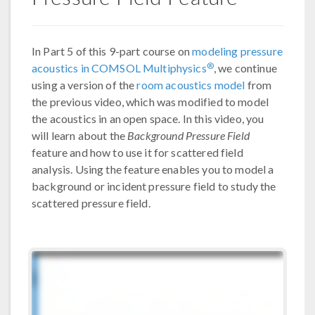
In Part 5 of this 9-part course on
modeling pressure
®
acoustics in COMSOL Multiphysics
, we continue
using a version of the
room acoustics model
from
the previous video, which was modified to model
the acoustics in an open space. In this video, you
will learn about the
Background Pressure Field
feature and how to use it for scattered field
analysis. Using the feature enables you to model a
background or incident pressure field to study the
scattered pressure field.