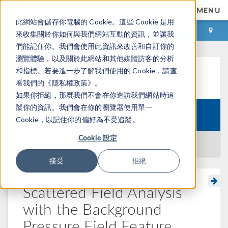
MENU
此網站會儲存你電腦的 Cookie。這些 Cookie 是用
登录
咨询与购买
來收集關於你如何與我們網站互動的資訊，並讓我
們能記住你。我們會使用此資訊來改善和自訂你的
瀏覽體驗，以及關於此網站和其他媒體訪客的分析
和指標。若要進一步了解我們使用的 Cookie，請查
学习中心
看我們的《隱私權政策》。
如果你拒絕，那麼我們不會在你造訪我們網站時追
蹤你的資訊。我們會在你的瀏覽器使用單一
Course:
Modeling Pressure Acoustics
Cookie，以記住你的偏好為不受追蹤。
Cookie 設定
返回学习中心
接受
拒絕
Scattered Field Analysis
with the Background
Pressure Field Feature