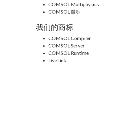
COMSOL Multiphysics
COMSOL 徽标
我们的商标
COMSOL Compiler
COMSOL Server
COMSOL Runtime
LiveLink