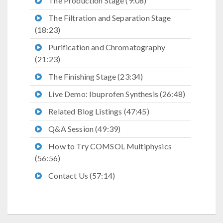
The Production Stage (9:08)
The Filtration and Separation Stage
(18:23)
Purification and Chromatography
(21:23)
The Finishing Stage (23:34)
Live Demo: Ibuprofen Synthesis (26:48)
Related Blog Listings (47:45)
Q&A Session (49:39)
How to Try COMSOL Multiphysics
(56:56)
Contact Us (57:14)