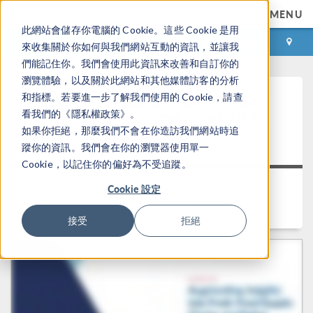
MENU
此網站會儲存你電腦的 Cookie。這些 Cookie 是用
登录
咨询与购买
來收集關於你如何與我們網站互動的資訊，並讓我
們能記住你。我們會使用此資訊來改善和自訂你的
瀏覽體驗，以及關於此網站和其他媒體訪客的分析
主题演讲：借助数字孪生、移动
和指標。若要進一步了解我們使用的 Cookie，請查
看我們的《隱私權政策》。
应用程序和虚拟实验室管理生鲜
如果你拒絕，那麼我們不會在你造訪我們網站時追
食品供应链
蹤你的資訊。我們會在你的瀏覽器使用單一
Cookie，以記住你的偏好為不受追蹤。
返回视频中心
Cookie 設定
时长： 21:12
接受
拒絕