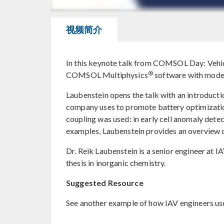
视频简介
In this keynote talk from COMSOL Day: Vehicle
®
COMSOL Multiphysics
software with model
Laubenstein opens the talk with an introducti
company uses to promote battery optimizati
coupling was used: in early cell anomaly det
examples, Laubenstein provides an overview of 
Dr. Reik Laubenstein is a senior engineer at
thesis in inorganic chemistry.
Suggested Resource
See another example of how IAV engineers use 