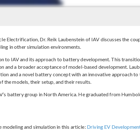
 Electrification, Dr. Reik Laubenstein of IAV discusses the cou
ing in other simulation environments.
on to IAV and its approach to battery development. This transitio
on and a broader acceptance of model-based development. Laube
ection and a novel battery concept with an innovative approach t
the models, their setup, and their results.
 IAV’s battery group in North America. He graduated from Humbold
modeling and simulation in this article:
Driving EV Development