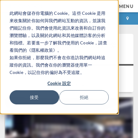
MENU
此網站會儲存你電腦的 Cookie。這些 Cookie 是用
登录
咨询与购买
來收集關於你如何與我們網站互動的資訊，並讓我
們能記住你。我們會使用此資訊來改善和自訂你的
瀏覽體驗，以及關於此網站和其他媒體訪客的分析
主题演讲：模拟多孔食物的干燥
和指標。若要進一步了解我們使用的 Cookie，請查
看我們的《隱私權政策》。
过程
如果你拒絕，那麼我們不會在你造訪我們網站時追
蹤你的資訊。我們會在你的瀏覽器使用單一
Cookie，以記住你的偏好為不受追蹤。
返回视频中心
Cookie 設定
时长： 23:12
接受
拒絕