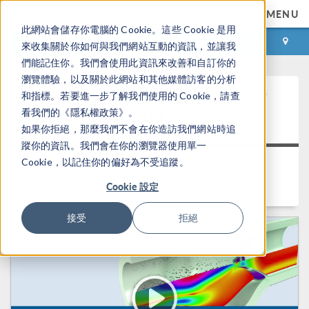
MENU
此網站會儲存你電腦的 Cookie。這些 Cookie 是用
登录
咨询与购买
來收集關於你如何與我們網站互動的資訊，並讓我
們能記住你。我們會使用此資訊來改善和自訂你的
瀏覽體驗，以及關於此網站和其他媒體訪客的分析
®
COMSOL
多物理场仿真在医疗
和指標。若要進一步了解我們使用的 Cookie，請查
看我們的《隱私權政策》。
设备研发中的应用
如果你拒絕，那麼我們不會在你造訪我們網站時追
蹤你的資訊。我們會在你的瀏覽器使用單一
Cookie，以記住你的偏好為不受追蹤。
返回视频中心
Cookie 設定
时长： 50:39
接受
拒絕