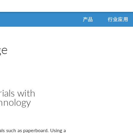
产品
行业应用
ge
ials with
hnology
als such as paperboard. Using a