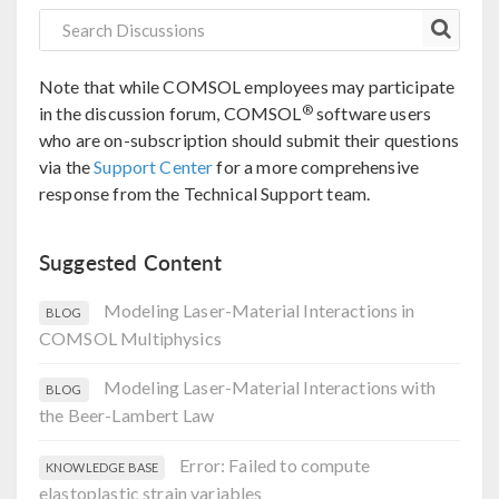
Note that while COMSOL employees may participate
®
in the discussion forum, COMSOL
software users
who are on-subscription should submit their questions
via the
Support Center
for a more comprehensive
response from the Technical Support team.
Suggested Content
Modeling Laser-Material Interactions in
BLOG
COMSOL Multiphysics
Modeling Laser-Material Interactions with
BLOG
the Beer-Lambert Law
Error: Failed to compute
KNOWLEDGE BASE
elastoplastic strain variables