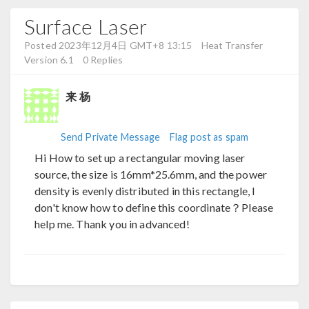
Surface Laser
Posted 2023年12月4日 GMT+8 13:15
Heat Transfer
Version 6.1
0 Replies
来 杨
Send Private Message
Flag post as spam
Hi How to set up a rectangular moving laser
source, the size is 16mm*25.6mm, and the power
density is evenly distributed in this rectangle, I
don't know how to define this coordinate？Please
help me. Thank you in advanced!