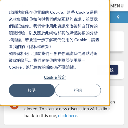
MENU
此網站會儲存你電腦的 Cookie。這些 Cookie 是用
登录
咨询与购买
來收集關於你如何與我們網站互動的資訊，並讓我
們能記住你。我們會使用此資訊來改善和自訂你的
瀏覽體驗，以及關於此網站和其他媒體訪客的分析
Discussion Forum
和指標。若要進一步了解我們使用的 Cookie，請查
看我們的《隱私權政策》。
如果你拒絕，那麼我們不會在你造訪我們網站時追
蹤你的資訊。我們會在你的瀏覽器使用單一
Cookie，以記住你的偏好為不受追蹤。
NEW DISCUSSION
查找
Cookie 設定
接受
拒絕
Discussion Closed
This discussion was
created more than 6 months ago and has been
closed. To start a new discussion with a link
back to this one,
click here
.