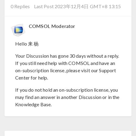
0 Replies
Last Post 2023年12月4日 GMT+8 13:15
COMSOL Moderator
Hello 来 杨
Your Discussion has gone 30 days without a reply.
If you still need help with COMSOL and have an
on-subscription license, please visit our Support
Center for help.
If you do not hold an on-subscription license, you
may find an answer in another Discussion or in the
Knowledge Base.