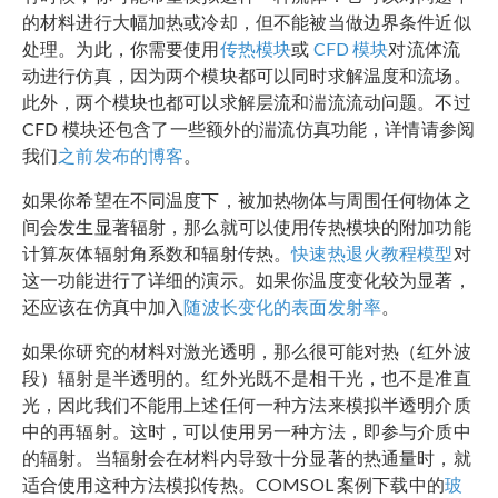
的材料进行大幅加热或冷却，但不能被当做边界条件近似
处理。为此，你需要使用
传热模块
或
CFD 模块
对流体流
动进行仿真，因为两个模块都可以同时求解温度和流场。
此外，两个模块也都可以求解层流和湍流流动问题。不过
CFD 模块还包含了一些额外的湍流仿真功能，详情请参阅
我们
之前发布的博客
。
如果你希望在不同温度下，被加热物体与周围任何物体之
间会发生显著辐射，那么就可以使用传热模块的附加功能
计算灰体辐射角系数和辐射传热。
快速热退火教程模型
对
这一功能进行了详细的演示。如果你温度变化较为显著，
还应该在仿真中加入
随波长变化的表面发射率
。
如果你研究的材料对激光透明，那么很可能对热（红外波
段）辐射是半透明的。红外光既不是相干光，也不是准直
光，因此我们不能用上述任何一种方法来模拟半透明介质
中的再辐射。这时，可以使用另一种方法，即参与介质中
的辐射。当辐射会在材料内导致十分显著的热通量时，就
适合使用这种方法模拟传热。COMSOL 案例下载中的
玻