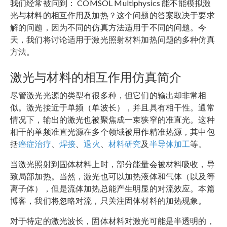
我们经常被问到： COMSOL Multiphysics 能不能模拟激
光与材料的相互作用及加热？这个问题的答案取决于要求
解的问题，因为不同的仿真方法适用于不同的问题。今
天，我们将讨论适用于激光照射材料加热问题的多种仿真
方法。
激光与材料的相互作用仿真简介
尽管激光光源的类型有很多种，但它们的输出却非常相
似。激光接近于单频（单波长），并且具有相干性。通常
情况下，输出的激光也被聚焦成一束狭窄的准直光。这种
相干的单频准直光源在多个领域被用作精准热源，其中包
括
癌症治疗
、
焊接
、
退火
、
材料研究
及
半导体加工
等。
当激光照射到固体材料上时，部分能量会被材料吸收，导
致局部加热。当然，激光也可以加热液体和气体（以及等
离子体），但是流体加热总能产生明显的对流效应。本篇
博客，我们将忽略对流，只关注固体材料的加热现象。
对于特定的激光波长，固体材料对激光可能是半透明的，