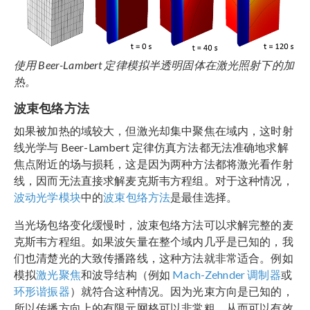
使用 Beer-Lambert 定律模拟半透明固体在激光照射下的加
热。
波束包络方法
如果被加热的域较大，但激光却集中聚焦在域内，这时射
线光学与 Beer-Lambert 定律仿真方法都无法准确地求解
焦点附近的场与损耗，这是因为两种方法都将激光看作射
线，因而无法直接求解麦克斯韦方程组。对于这种情况，
波动光学模块
中的
波束包络方法
是最佳选择。
当光场包络变化缓慢时，波束包络方法可以求解完整的麦
克斯韦方程组。如果波矢量在整个域内几乎是已知的，我
们也清楚光的大致传播路线，这种方法就非常适合。例如
模拟
激光聚焦
和波导结构（例如
Mach-Zehnder 调制器
或
环形谐振器
）就符合这种情况。因为光束方向是已知的，
所以传播方向上的有限元网格可以非常粗，从而可以有效