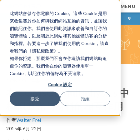
MENU
此網站會儲存你電腦的 Cookie。這些 Cookie 是用
登录
咨询与购买
來收集關於你如何與我們網站互動的資訊，並讓我
們能記住你。我們會使用此資訊來改善和自訂你的
瀏覽體驗，以及關於此網站和其他媒體訪客的分析
和指標。若要進一步了解我們使用的 Cookie，請查
看我們的《隱私權政策》。
如果你拒絕，那麼我們不會在你造訪我們網站時追
蹤你的資訊。我們會在你的瀏覽器使用單一
Cookie，以記住你的偏好為不受追蹤。
COMSOL 博客
Cookie 設定
在 COMSOL Multiphysics 中
接受
拒絕
模拟激光与材料的相互作用
作者
Walter Frei
2015年 6月 22日