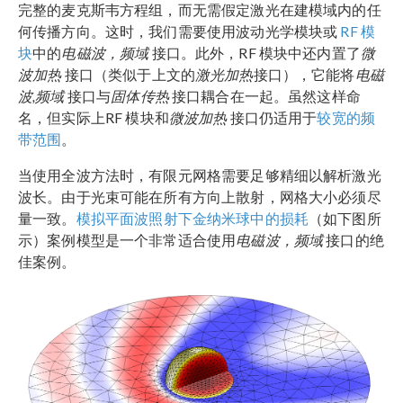
完整的麦克斯韦方程组，而无需假定激光在建模域内的任
何传播方向。这时，我们需要使用波动光学模块或
RF 模
块
中的
电磁波，频域
接口。此外，RF 模块中还内置了
微
波加热
接口（类似于上文的
激光加热
接口），它能将
电磁
波,频域
接口与
固体传热
接口耦合在一起。虽然这样命
名，但实际上RF 模块和
微波加热
接口仍适用于
较宽的频
带范围
。
当使用全波方法时，有限元网格需要足够精细以解析激光
波长。由于光束可能在所有方向上散射，网格大小必须尽
量一致。
模拟平面波照射下金纳米球中的损耗
（如下图所
示）案例模型是一个非常适合使用
电磁波，频域
接口的绝
佳案例。