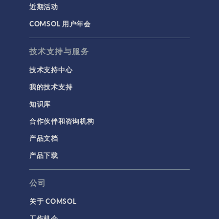
近期活动
建模工具和定义
COMSOL 用户年会
材料
物理场接口
技术支持与服务
用户界面
技术支持中心
研究与求解器
我的技术支持
简介
知识库
结果与可视化
合作伙伴和咨询机构
网格
产品文档
集群计算和云计算
产品下载
标记
公司
关于 COMSOL
3D 打印
工作机会