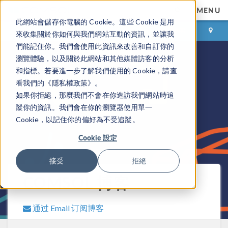
MENU
此網站會儲存你電腦的 Cookie。這些 Cookie 是用
登录
咨询与购买
來收集關於你如何與我們網站互動的資訊，並讓我
們能記住你。我們會使用此資訊來改善和自訂你的
瀏覽體驗，以及關於此網站和其他媒體訪客的分析
和指標。若要進一步了解我們使用的 Cookie，請查
看我們的《隱私權政策》。
如果你拒絕，那麼我們不會在你造訪我們網站時追
蹤你的資訊。我們會在你的瀏覽器使用單一
Cookie，以記住你的偏好為不受追蹤。
Cookie 設定
接受
拒絕
COMSOL 博客
通过 Email 订阅博客