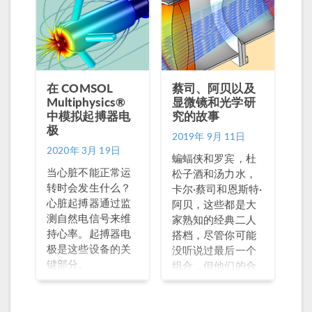
电聚焦进行了介
绍，并讨论了在
COMSOL
Multiphysics 软件
中如何对它们进行
建模。
在 COMSOL
蔡司、阿贝以及
Multiphysics®
显微镜和光学研
中模拟起搏器电
究的故事
极
2019年 9月 11日
2020年 3月 19日
蝙蝠侠和罗宾，杜
当心脏不能正常运
松子酒和汤力水，
转时会发生什么？
卡尔·蔡司和恩斯特·
心脏起搏器通过监
阿贝，这些都是大
测自然电信号来维
家熟知的经典二人
持心率。起搏器电
搭档，尽管你可能
极是这些设备的关
没听说过最后一个
键部分。
组合，但他们的合
作使显微镜和光学
透镜的开发取得了
重大进步。这个故