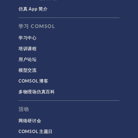
仿真 App 简介
声学与振动
岩土力学
学习 COMSOL
材料模型
学习中心
结构力学
培训课程
结构动力学
用户论坛
通用
模型交流
API
COMSOL 博客
代理模型
多物理场仿真百科
仿真 App
优化
活动
几何
网络研讨会
基于方程建模
COMSOL 主题日
安装与许可证管理