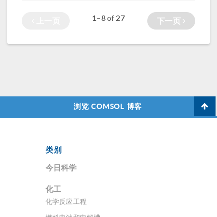
事发生在 19 世纪，
1–8
27
of
上一页
下一页
故事中涉及一个风
景如画的德国小
镇，显微镜、一个
锤子和铁砧（锤砸
东西时垫在底下的
器具称为“砧”）
浏览 COMSOL 博客
类别
今日科学
化工
化学反应工程