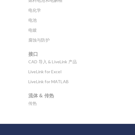
燃料电池和电解槽
电化学
电池
电镀
腐蚀与防护
接口
CAD 导入 & LiveLink 产品
LiveLink for Excel
LiveLink for MATLAB
流体 & 传热
传热
分子流
多孔介质流动
微流体