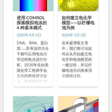
使用 COMSOL
如何建立电化学
探索模拟电泳的
模型——以柠檬电
4 种基本模式
池为例
2020年 8月 6日
2020年 5月 5日
DNA、RNA、蛋白
在本篇博客文章
质……所有这些大分
中，我们将讨论如
子都可以用电动力
何从头开始建立电
学过程电泳进行分
化学和电池模型的
析。2020年在由美
一般过程，并以柠
国化学工程师学会
檬电池为示例来演
主办的网络研讨会
示建模过程。
上，华盛顿州立大
学的 Cornelius
Ivory 教授对电泳的
4种模式: 区带电
泳、移动边界电
泳、等速电泳和等