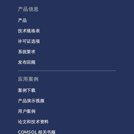
流体流动颗粒跟踪
产品信息
计算流体力学 (CFD)
产品
技术规格表
电磁学
RF 与微波工程
许可证选项
低频电磁学
系统要求
半导体器件
发布回顾
射线光学
应用案例
带电粒子追踪
波动光学
案例下载
等离子体物理
产品演示视频
用户案例
科学新闻
论文和技术资料
结构 & 声学
COMSOL 相关书籍
MEMS & 压电器件