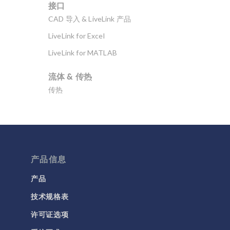
接口
CAD 导入 & LiveLink 产品
LiveLink for Excel
LiveLink for MATLAB
流体 & 传热
传热
分子流
多孔介质流动
微流体
流体流动颗粒跟踪
产品信息
计算流体力学 (CFD)
产品
技术规格表
电磁学
RF 与微波工程
许可证选项
低频电磁学