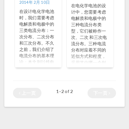
2014年 2月 10日
在电化学电池的设
在设计电化学电池
计中，您需要考虑
时，我们需要考虑
电解质和电极中的
电解质和电极中的
三种电流分布类
三类电流分布：一
型，它们被称作一
次分布、二次分布
次、二次 和三次电
和三次分布。不久
流分布。三种电流
之前，我们介绍了
分布对应着不同的
电流分布的基本理
近似方式和程度，
论；本文则以线电
采用其中哪一个则
极为例，详细解释
取决于电解质溶液
不同的电流分布类
电阻、有限电极反
型，帮助你在
应动力学以及质量
COMSOL
传递的相对重要
1–2
2
of
上一页
下一页
Multiphysics 中选
性。在本文中，我
择合适的电流分布
们将概述电流分布
接口，顺利执行电
的概念，并从理论
化学电池仿真。
层面上探讨这一主
题。