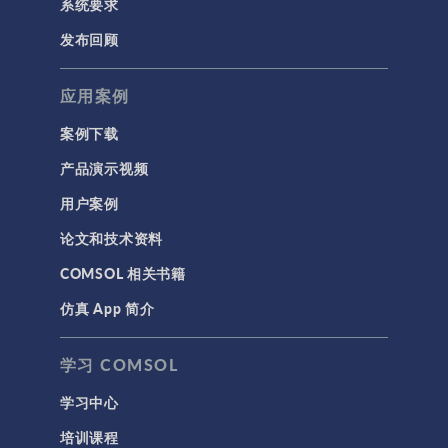
系统要求
半导体器件
发布回顾
射线光学
应用案例
带电粒子追踪
波动光学
案例下载
等离子体物理
产品演示视频
用户案例
科学新闻
论文和技术资料
结构 & 声学
COMSOL 相关书籍
MEMS & 压电器件
仿真 App 简介
声学与振动
岩土力学
学习 COMSOL
材料模型
学习中心
结构力学
培训课程
结构动力学