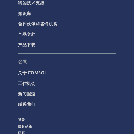
我的技术支持
简介
知识库
结果与可视化
合作伙伴和咨询机构
网格
产品文档
集群计算和云计算
产品下载
标记
公司
关于 COMSOL
3D 打印
工作机会
AC/DC 模块
新闻报道
App 开发器简介视频
联系我们
CFD 模块
MEMS 模块
登录
RF 模块
隐私政策
商标