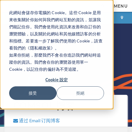
MENU
此網站會儲存你電腦的 Cookie。這些 Cookie 是用
登录
咨询与购买
來收集關於你如何與我們網站互動的資訊，並讓我
們能記住你。我們會使用此資訊來改善和自訂你的
瀏覽體驗，以及關於此網站和其他媒體訪客的分析
和指標。若要進一步了解我們使用的 Cookie，請查
看我們的《隱私權政策》。
如果你拒絕，那麼我們不會在你造訪我們網站時追
蹤你的資訊。我們會在你的瀏覽器使用單一
Cookie，以記住你的偏好為不受追蹤。
Cookie 設定
接受
拒絕
COMSOL 博客
通过 Email 订阅博客