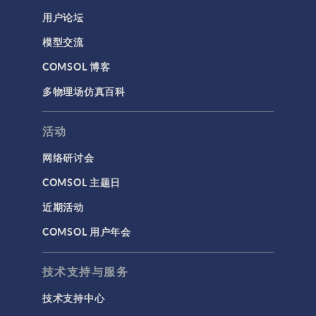
用户论坛
通用
模型交流
API
COMSOL 博客
代理模型
多物理场仿真百科
仿真 App
优化
活动
几何
网络研讨会
基于方程建模
COMSOL 主题日
安装与许可证管理
近期活动
建模工具和定义
COMSOL 用户年会
材料
物理场接口
技术支持与服务
用户界面
技术支持中心
研究与求解器