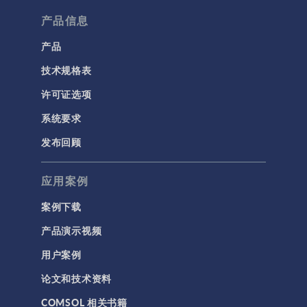
流体流动颗粒跟踪
产品信息
计算流体力学 (CFD)
产品
技术规格表
电磁学
RF 与微波工程
许可证选项
低频电磁学
系统要求
半导体器件
发布回顾
射线光学
应用案例
带电粒子追踪
波动光学
案例下载
等离子体物理
产品演示视频
用户案例
科学新闻
论文和技术资料
结构 & 声学
COMSOL 相关书籍
MEMS & 压电器件