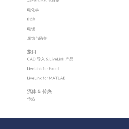
燃料电池和电解槽
电化学
电池
电镀
腐蚀与防护
接口
CAD 导入 & LiveLink 产品
LiveLink for Excel
LiveLink for MATLAB
流体 & 传热
传热
分子流
多孔介质流动
微流体