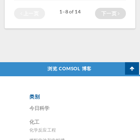
光滑的冰是如何让
要途径，而设计的
1–8
14
of
上一页
下一页
我们能够滑雪、滑
重点便是找到所谓
冰，甚让我们在停
的“甜区”。来自西
车场摔倒背后的科
印度大学
学。
（University of the
West Indies）的一
支研究团队利用
COMSOL
Multiphysics® 完
浏览 COMSOL 博客
成了结构分析，并
找到了球板的最佳
击球点。
类别
今日科学
化工
化学反应工程