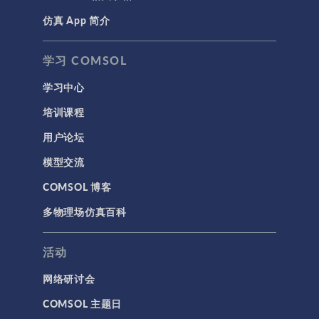
仿真 App 简介
声学与振动
岩土力学
学习 COMSOL
材料模型
学习中心
结构力学
培训课程
结构动力学
用户论坛
通用
模型交流
API
COMSOL 博客
代理模型
多物理场仿真百科
仿真 App
优化
活动
几何
网络研讨会
基于方程建模
COMSOL 主题日
安装与许可证管理