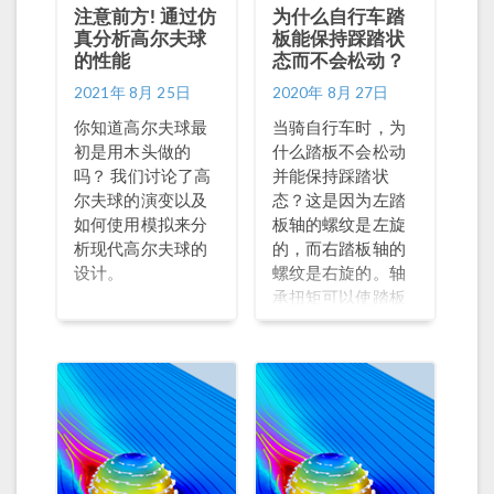
注意前方! 通过仿
为什么自行车踏
真分析高尔夫球
板能保持踩踏状
的性能
态而不会松动？
2021年 8月 25日
2020年 8月 27日
你知道高尔夫球最
当骑自行车时，为
初是用木头做的
什么踏板不会松动
吗？ 我们讨论了高
并能保持踩踏状
尔夫球的演变以及
态？这是因为左踏
如何使用模拟来分
板轴的螺纹是左旋
析现代高尔夫球的
的，而右踏板轴的
设计。
螺纹是右旋的。轴
承扭矩可以使踏板
松开，而踏板仍能
保持踩踏状态是因
为受到一个更强的
作用 —— 机械进动
效应影响。