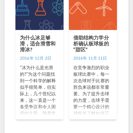
为什么冰足够
借助结构力学分
滑，适合滑雪和
析确认板球板的
滑冰?
“甜区”
2016年 12月 2日
2016年 11月 11日
“冰为什么是光滑
在竞争激烈的职业
的?”为这个问题找
板球比赛中，每一
到一个科学的解释
次击球对于比赛的
似乎很简单，但实
胜负来说都非常重
际上，几个世纪以
要。为了提升击球
来，这一直是一个
的力度，击球手需
备受争议和令人困
要一个精心设计的
惑的主题。随着世
球板并了解如何正
界上大部分地区的
确使用。设计更完
人们开始为过冬做
美的球板是提升击
准备，我们来探索
球手击球技能的重