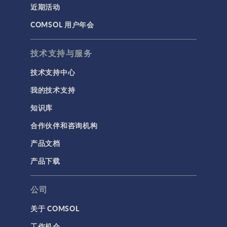
近期活动
建模工具和定义
COMSOL 用户年会
材料
物理场接口
技术支持与服务
用户界面
技术支持中心
研究与求解器
我的技术支持
简介
知识库
结果与可视化
合作伙伴和咨询机构
网格
产品文档
集群计算和云计算
产品下载
标记
公司
关于 COMSOL
3D 打印
工作机会