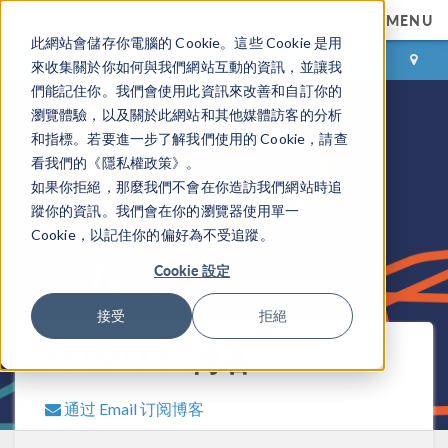
MENU
此網站會儲存你電腦的 Cookie。這些 Cookie 是用
登录
咨询与购买
來收集關於你如何與我們網站互動的資訊，並讓我
們能記住你。我們會使用此資訊來改善和自訂你的
瀏覽體驗，以及關於此網站和其他媒體訪客的分析
和指標。若要進一步了解我們使用的 Cookie，請查
看我們的《隱私權政策》。
如果你拒絕，那麼我們不會在你造訪我們網站時追
蹤你的資訊。我們會在你的瀏覽器使用單一
Cookie，以記住你的偏好為不受追蹤。
Cookie 設定
接受
拒絕
COMSOL 博客
通过 Email 订阅博客