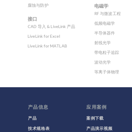
电磁学
腐蚀与防护
RF 与微波工程
接口
低频电磁学
CAD 导入 & LiveLink 产品
半导体器件
LiveLink for Excel
射线光学
LiveLink for MATLAB
带电粒子追踪
波动光学
等离子体物理
科学新闻
产品信息
应用案例
产品
案例下载
技术规格表
产品演示视频