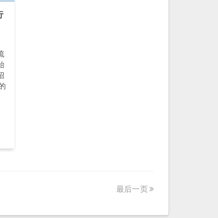
行
流
始
绍
物的
最后一页