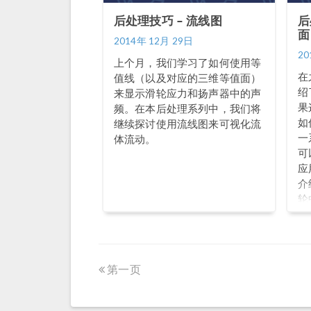
后处理技巧 – 流线图
后
面
2014年 12月 29日
20
上个月，我们学习了如何使用等
在
值线（以及对应的三维等值面）
绍
来显示滑轮应力和扬声器中的声
果
频。在本后处理系列中，我们将
如
继续探讨使用流线图来可视化流
一
体流动。
可
应
介
轮
的
第一页