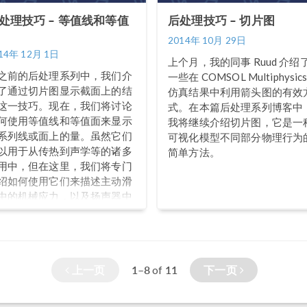
处理技巧 – 等值线和等值
后处理技巧 – 切片图
2014年 10月 29日
14年 12月 1日
上个月，我的同事 Ruud 介绍
之前的后处理系列中，我们介
一些在 COMSOL Multiphysic
了通过切片图显示截面上的结
仿真结果中利用箭头图的有效
这一技巧。现在，我们将讨论
式。在本篇后处理系列博客中
何使用等值线和等值面来显示
我将继续介绍切片图，它是一
系列线或面上的量。虽然它们
可视化模型不同部分物理行为
以用于从传热到声学等的诸多
简单方法。
用中，但在这里，我们将专门
绍如何使用它们来描述主动滑
中的机械应力，以及扬声器中
声压级。
上一页
1–8
11
下一页
of