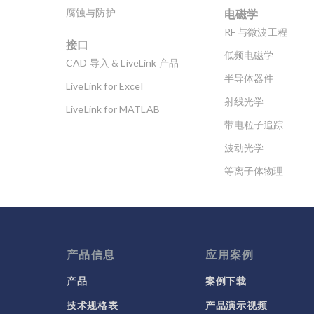
电磁学
腐蚀与防护
RF 与微波工程
接口
低频电磁学
CAD 导入 & LiveLink 产品
半导体器件
LiveLink for Excel
射线光学
LiveLink for MATLAB
带电粒子追踪
波动光学
等离子体物理
科学新闻
产品信息
应用案例
产品
案例下载
技术规格表
产品演示视频