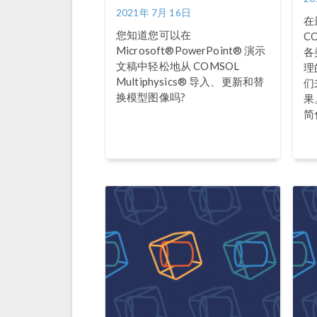
2021年 7月 16日
在
您知道您可以在
CO
Microsoft®PowerPoint® 演示
各
文稿中轻松地从 COMSOL
理
Multiphysics® 导入、更新和替
们
换模型图像吗?
果
简