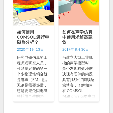
如何使用
如何在声学仿真
COMSOL 进行电
中使用求解器建
磁热分析？
议
2020年 1月 13日
2019年 8月 30日
研究电磁仿真的工
当建立大型工业规
程师或研究人员，
模的声学模型时，
可能感兴趣的第一
是否发现有效地解
个多物理场耦合就
决现有硬件的问题
是电磁（EM）热。
具有挑战性?阅读这
无论是需要热量，
篇博客，了解如何
还是要避免因电磁
在 COMSOL
损耗而产生的热
Multiphysics®中自
量，电气设备的性
动写入求解算建议
能几乎总受温度影
响。