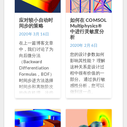
应对较小自动时
如何在 COMSOL
间步的策略
Multiphysics®
中进行灵敏度分
2020年 3月 16日
析
在上一篇博客文章
2020年 2月 6日
中，我们讨论了为
您的设计参数如何
向后微分法
影响其性能？ 理解
（Backward
这种关系是设计过
Differentiation
程中很有价值的一
Formulas，BDF）
部分。 通过执行敏
时间步进方法选择
感性分析，您可以
时间步和离散阶次
做到这一点。
的内在机理。这些
机理旨在根据指定
的容差获得精确
解，并保持效率和
鲁棒性的平衡。