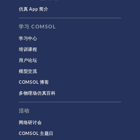
仿真 App 简介
声学与振动
岩土力学
学习 COMSOL
材料模型
学习中心
结构力学
培训课程
结构动力学
用户论坛
通用
模型交流
API
COMSOL 博客
代理模型
多物理场仿真百科
仿真 App
优化
活动
几何
网络研讨会
基于方程建模
COMSOL 主题日
安装与许可证管理