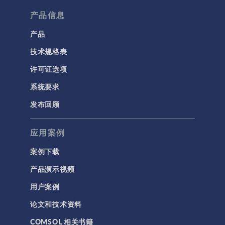
流体流动颗粒跟踪
产品信息
计算流体力学 (CFD)
产品
技术规格表
电磁学
RF 与微波工程
许可证选项
低频电磁学
系统要求
半导体器件
发布回顾
射线光学
应用案例
带电粒子追踪
波动光学
案例下载
等离子体物理
产品演示视频
用户案例
科学新闻
论文和技术资料
结构 & 声学
COMSOL 相关书籍
MEMS & 压电器件