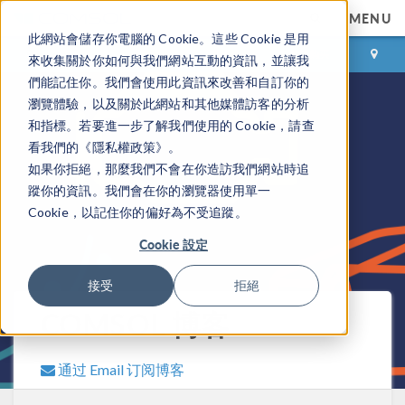
MENU
此網站會儲存你電腦的 Cookie。這些 Cookie 是用
登录
咨询与购买
來收集關於你如何與我們網站互動的資訊，並讓我
們能記住你。我們會使用此資訊來改善和自訂你的
瀏覽體驗，以及關於此網站和其他媒體訪客的分析
和指標。若要進一步了解我們使用的 Cookie，請查
看我們的《隱私權政策》。
如果你拒絕，那麼我們不會在你造訪我們網站時追
蹤你的資訊。我們會在你的瀏覽器使用單一
Cookie，以記住你的偏好為不受追蹤。
Cookie 設定
接受
拒絕
COMSOL 博客
通过 Email 订阅博客