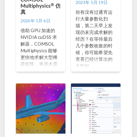
2023年 5月 19日
®
Multiphysics
仿
真
你有没有过通宵运
行大量参数化扫
2026年 1月 6日
描，第二天早上发
借助 GPU 加速的
现仍未完成求解的
NVIDIA cuDSS 求
经历？在等待最后
解器，COMSOL
几个参数收敛的时
Multiphysics 能够
候，你可能希望先
更快地求解大型稀
查看已经计算出的
疏矩阵，将原本需
参数解。
要通宵进行的计算
任务缩短至数小时
内即可完成。