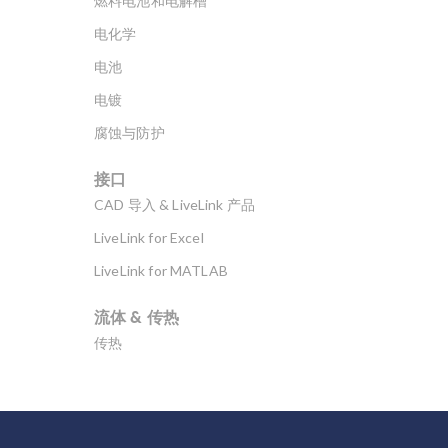
燃料电池和电解槽
电化学
电池
电镀
腐蚀与防护
接口
CAD 导入 & LiveLink 产品
LiveLink for Excel
LiveLink for MATLAB
流体 & 传热
传热
分子流
多孔介质流动
微流体