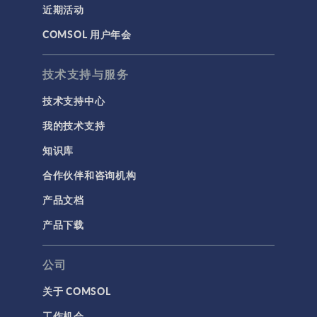
近期活动
建模工具和定义
COMSOL 用户年会
材料
物理场接口
技术支持与服务
用户界面
技术支持中心
研究与求解器
我的技术支持
简介
知识库
结果与可视化
合作伙伴和咨询机构
网格
产品文档
集群计算和云计算
产品下载
标记
公司
关于 COMSOL
3D 打印
工作机会