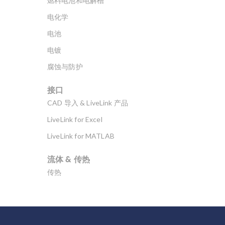
燃料电池和电解槽
电化学
电池
电镀
腐蚀与防护
接口
CAD 导入 & LiveLink 产品
LiveLink for Excel
LiveLink for MATLAB
流体 & 传热
传热
分子流
多孔介质流动
微流体