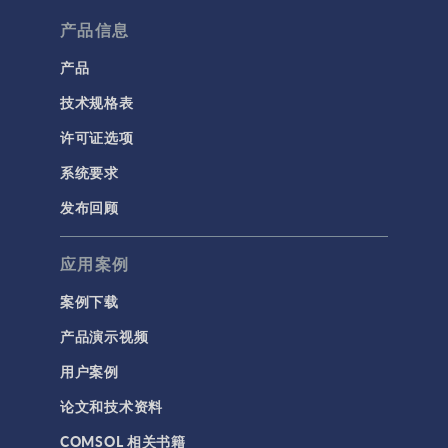
流体流动颗粒跟踪
产品信息
计算流体力学 (CFD)
产品
技术规格表
电磁学
RF 与微波工程
许可证选项
低频电磁学
系统要求
半导体器件
发布回顾
射线光学
应用案例
带电粒子追踪
波动光学
案例下载
等离子体物理
产品演示视频
用户案例
科学新闻
论文和技术资料
结构 & 声学
COMSOL 相关书籍
MEMS & 压电器件