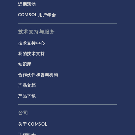
近期活动
建模工具和定义
COMSOL 用户年会
材料
物理场接口
技术支持与服务
用户界面
技术支持中心
研究与求解器
我的技术支持
简介
知识库
结果与可视化
合作伙伴和咨询机构
网格
产品文档
集群计算和云计算
产品下载
标记
公司
关于 COMSOL
3D 打印
工作机会