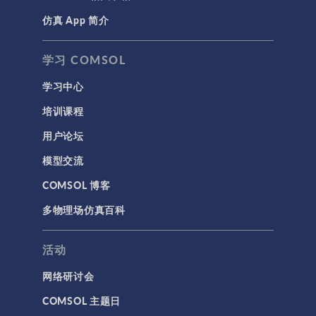
仿真 App 简介
声学与振动
岩土力学
学习 COMSOL
材料模型
学习中心
结构力学
培训课程
结构动力学
用户论坛
通用
模型交流
API
COMSOL 博客
代理模型
多物理场仿真百科
仿真 App
优化
活动
几何
网络研讨会
基于方程建模
COMSOL 主题日
安装与许可证管理