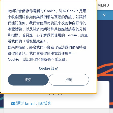
MENU
此網站會儲存你電腦的 Cookie。這些 Cookie 是用
登录
咨询与购买
來收集關於你如何與我們網站互動的資訊，並讓我
們能記住你。我們會使用此資訊來改善和自訂你的
瀏覽體驗，以及關於此網站和其他媒體訪客的分析
和指標。若要進一步了解我們使用的 Cookie，請查
看我們的《隱私權政策》。
如果你拒絕，那麼我們不會在你造訪我們網站時追
蹤你的資訊。我們會在你的瀏覽器使用單一
Cookie，以記住你的偏好為不受追蹤。
Cookie 設定
接受
拒絕
COMSOL 博客
通过 Email 订阅博客