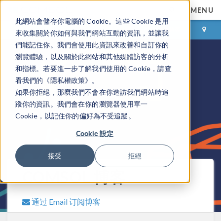
MENU
此網站會儲存你電腦的 Cookie。這些 Cookie 是用
登录
咨询与购买
來收集關於你如何與我們網站互動的資訊，並讓我
們能記住你。我們會使用此資訊來改善和自訂你的
瀏覽體驗，以及關於此網站和其他媒體訪客的分析
和指標。若要進一步了解我們使用的 Cookie，請查
看我們的《隱私權政策》。
如果你拒絕，那麼我們不會在你造訪我們網站時追
蹤你的資訊。我們會在你的瀏覽器使用單一
Cookie，以記住你的偏好為不受追蹤。
Cookie 設定
接受
拒絕
COMSOL 博客
通过 Email 订阅博客