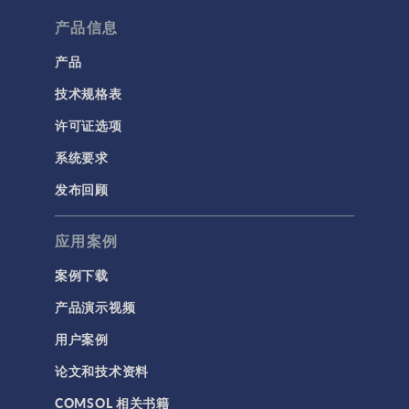
流体流动颗粒跟踪
产品信息
计算流体力学 (CFD)
产品
技术规格表
电磁学
RF 与微波工程
许可证选项
低频电磁学
系统要求
半导体器件
发布回顾
射线光学
应用案例
带电粒子追踪
波动光学
案例下载
等离子体物理
产品演示视频
用户案例
科学新闻
论文和技术资料
结构 & 声学
COMSOL 相关书籍
MEMS & 压电器件