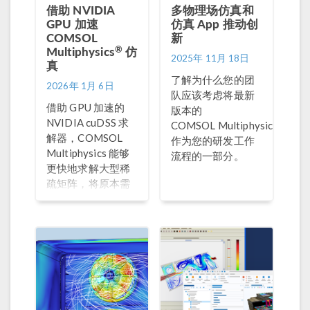
借助 NVIDIA
多物理场仿真和
GPU 加速
仿真 App 推动创
COMSOL
新
®
Multiphysics
仿
2025年 11月 18日
真
了解为什么您的团
2026年 1月 6日
队应该考虑将最新
借助 GPU 加速的
版本的
NVIDIA cuDSS 求
®
COMSOL Multiphysics
解器，COMSOL
作为您的研发工作
Multiphysics 能够
流程的一部分。
更快地求解大型稀
疏矩阵，将原本需
要通宵进行的计算
任务缩短至数小时
内即可完成。