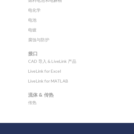
燃料电池和电解槽
电化学
电池
电镀
腐蚀与防护
接口
CAD 导入 & LiveLink 产品
LiveLink for Excel
LiveLink for MATLAB
流体 & 传热
传热
分子流
多孔介质流动
微流体