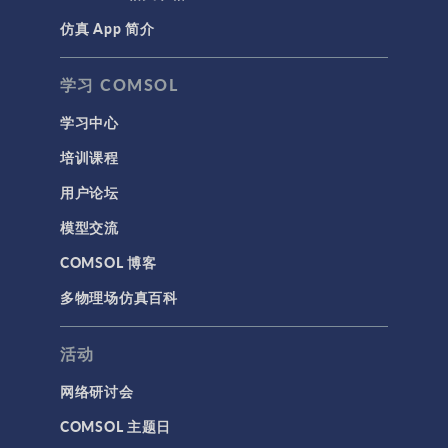
仿真 App 简介
声学与振动
岩土力学
学习 COMSOL
材料模型
学习中心
结构力学
培训课程
结构动力学
用户论坛
通用
模型交流
API
COMSOL 博客
代理模型
多物理场仿真百科
仿真 App
优化
活动
几何
网络研讨会
基于方程建模
COMSOL 主题日
安装与许可证管理