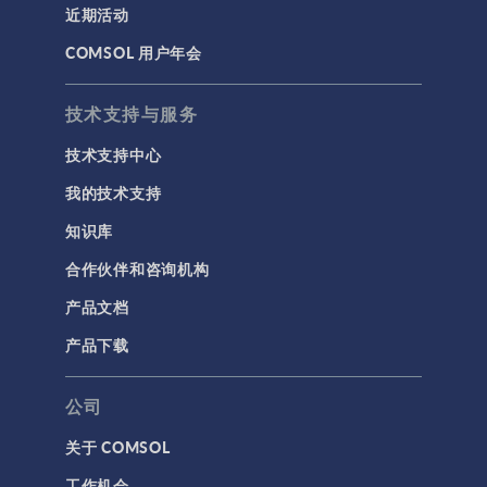
近期活动
建模工具和定义
COMSOL 用户年会
材料
物理场接口
技术支持与服务
用户界面
技术支持中心
研究与求解器
我的技术支持
简介
知识库
结果与可视化
合作伙伴和咨询机构
网格
产品文档
集群计算和云计算
产品下载
标记
公司
关于 COMSOL
3D 打印
工作机会