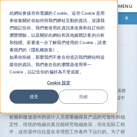
MENU
此網站會儲存你電腦的 Cookie。這些 Cookie 是用
登录
咨询与购买
來收集關於你如何與我們網站互動的資訊，並讓我
們能記住你。我們會使用此資訊來改善和自訂你的
瀏覽體驗，以及關於此網站和其他媒體訪客的分析
产品库
RF 模块
和指標。若要進一步了解我們使用的 Cookie，請查
看我們的《隱私權政策》。
如果你拒絕，那麼我們不會在你造訪我們網站時追
RF 模块
蹤你的資訊。我們會在你的瀏覽器使用單一
Cookie，以記住你的偏好為不受追蹤。
仿真优化微波和毫米波器件
Cookie 設定
“RF 模块”通过研究高频电磁应用中的电磁波传播和谐振效
接受
拒絕
应等，帮助用户理解、优化在射频、微波和毫米波领域中
所用器件的性能。
射频和微波器件的设计人员需要确保其产品的可靠性和稳
定性，传统的电磁仿真仅能研究电磁效应，但在实际工程
中，这些器件往往是在非理想工作条件下运行的。为了研