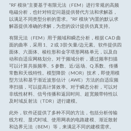
“RF 模块”主要基于有限元法（FEM）进行常规的高频
电磁分析，也针对特定问题提供替代方法和求解器，
以满足不同类型分析的需求。“RF 模块”内置的默认求
解器提供准确的求解，为您的设计提供仿真支持。
有限元法（FEM）用于频域和瞬态分析，根据 CAD 曲
面的曲率，采用 1、2 或 3 阶矢量/边元素。软件提供四
面体、六面体、棱柱形和金字塔形网格单元，以及自
动和自适应网格划分。对于频域分析，通过频率扫描
可以计算共振频率、S 参数、近/远场、Q 系数、传播
常数和天线特性。模型降阶（MOR）技术，即使用模
型方法和基于渐近波形估计（AWE）方法的自适应频
率扫描，可以提高计算效率。对于瞬态分析，可以对
非线性材料、信号传播和返回时间、超宽频带特性以
及时域反射法（TDR）进行建模。
此外，软件还提供了多种不同的方法，包括分析传输
线方程、显式时域、使用网表的电路建模、渐近散射
和边界元法（BEM）等，来满足不同的建模需求。