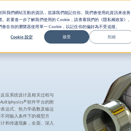
關於你如何與我們網站互動的資訊，並讓我們能記住你。我們會使用此資訊來改善
产品
行业应用
若要進一步了解我們使用的 Cookie，請查看我們的《隱私權政策》
在你的瀏覽器使用單一 Cookie，以記住你的偏好為不受追蹤。
Cookie 設定
接受
拒絕
解反应系统设计及相关过程与
®
iphysics
软件平台的附
学表达式、热力学函数及输运
解不同输入条件下的模型方
设计和传递现象，全面、深入