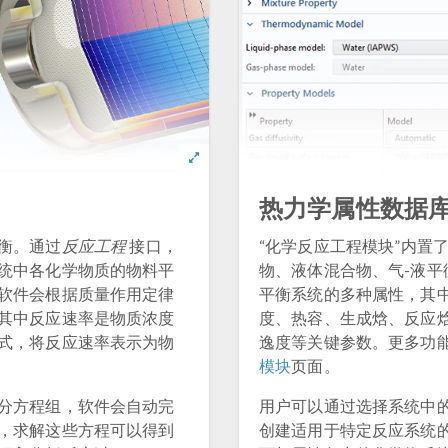
热力学属性数据
衡。通过
反应工程
接口，
“化学反应工程模块”内置
统中各化学物质的物料平
物、液体混合物、气-液平
软件会根据质量作用定律
平衡系统的多种属性，其
其中反应速率是物质浓度
度、热容、生成焓、反应
式，将反应速率表示为物
逸度等关键参数。更多功能
模块
页面。
分方程组，软件会自动完
用户可以通过选择系统中
，求解这些方程可以得到
创建适用于特定反应系统