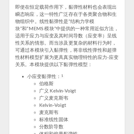
即使在恒定载荷作用下，黏弹性材料也会表现出
瞬态响应，这一特性广泛存在于各类聚合物和生
物组织中。线性黏弹性是“结构力学模
块”和“MEMS 模块”中提供的一种常用近似方法，
适用于应力与应变及其时间导数（应变率）呈线
性关系的情形。而当涉及更复杂的材料行为时，
可通过本模块引入黏弹性，将非线性弹性和超弹
性材料模型扩展为更具真实物理特性的应力-应变
关系。本模块提供以下黏弹性模型：
1
小应变黏弹性：
伯格斯
广义 Kelvin-Voigt
广义麦克斯韦
Kelvin–Voigt
麦克斯韦
标准线性固体
分数阶导数
体积和偏量黏弹性