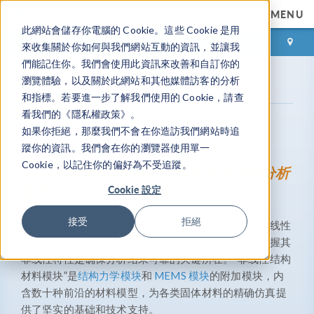
MENU
此網站會儲存你電腦的 Cookie。這些 Cookie 是用
登录
咨询与购买
來收集關於你如何與我們網站互動的資訊，並讓我
們能記住你。我們會使用此資訊來改善和自訂你的
瀏覽體驗，以及關於此網站和其他媒體訪客的分析
产品库
结构力学模块
非线性结构材料模块
和指標。若要進一步了解我們使用的 Cookie，請查
看我們的《隱私權政策》。
如果你拒絕，那麼我們不會在你造訪我們網站時追
非线性结构材料模块
蹤你的資訊。我們會在你的瀏覽器使用單一
Cookie，以記住你的偏好為不受追蹤。
丰富的非线性材料模型，全面提升结构分析
Cookie 設定
能力
接受
拒絕
在工程实践中，许多材料在高应力/应变下会表现出非线性
应力-应变关系。对于由这类材料制成的结构，精准把握其
非线性特性是确保分析结果可靠的关键所在。“非线性结构
材料模块”是
结构力学模块
和
MEMS 模块
的附加模块，内
含数十种前沿的材料模型，为各类固体材料的精确仿真提
供了坚实的基础和技术支持。