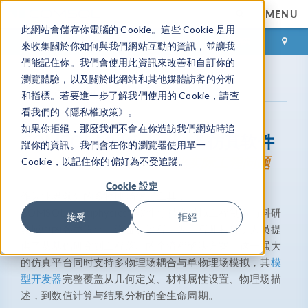
MENU
此網站會儲存你電腦的 Cookie。這些 Cookie 是用
登录
咨询与购买
來收集關於你如何與我們網站互動的資訊，並讓我
們能記住你。我們會使用此資訊來改善和自訂你的
瀏覽體驗，以及關於此網站和其他媒體訪客的分析
®
产品库
COMSOL Multiphysics
和指標。若要進一步了解我們使用的 Cookie，請查
看我們的《隱私權政策》。
如果你拒絕，那麼我們不會在你造訪我們網站時追
®
COMSOL Multiphysics
仿真软件
蹤你的資訊。我們會在你的瀏覽器使用單一
借助仿真理解、预测和优化实际工程问题
Cookie，以記住你的偏好為不受追蹤。
Cookie 設定
作为业界领先的多物理场仿真工具，
®
COMSOL Multiphysics
软件可精准模拟工程制造与科研
接受
拒絕
领域中的各类设计、设备和过程，为工程师和科研人员提
供了从基础研究到工程落地的全流程解决方案。这一强大
的仿真平台同时支持多物理场耦合与单物理场模拟，其
模
型开发器
完整覆盖从几何定义、材料属性设置、物理场描
述，到数值计算与结果分析的全生命周期。