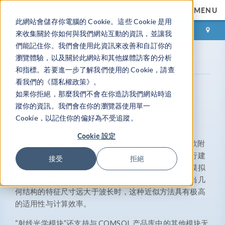
MENU
此網站會儲存你電腦的 Cookie。這些 Cookie 是用
登录
咨询与购买
來收集關於你如何與我們網站互動的資訊，並讓我
們能記住你。我們會使用此資訊來改善和自訂你的
瀏覽體驗，以及關於此網站和其他媒體訪客的分析
产品库
射线光学模块
和指標。若要進一步了解我們使用的 Cookie，請查
看我們的《隱私權政策》。
如果你拒絕，那麼我們不會在你造訪我們網站時追
射线光学模块
蹤你的資訊。我們會在你的瀏覽器使用單一
面向大型光学系统的光线追踪仿真
Cookie，以記住你的偏好為不受追蹤。
Cookie 設定
®
“射线光学模块”是 COMSOL Multiphysics
软件的一款附
加产品，专用于通过射线追踪技术对电磁波的传播进行建
接受
拒絕
模仿真，其中将传播的电磁波简化为射线，能够真实模拟
光线在边界处发生的反射、折射或吸收等物理行为。当几
何结构的特征尺寸远大于波长时，这种近似方法具有极高
的适用性与计算效率。
“射线光学模块”还支持与 COMSOL 产品库中的其他模块无