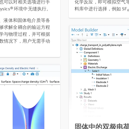
也可以对相关选项进行手
化学反应，即可模拟空气
®
sics
环境中无缝执行。
料库中进行选择，例如 SF
、液体和固体电介质等各
够求解全耦合的输运方程
学与物理过程，并可根据
数情况下，用户无需手动
固体中的双极电