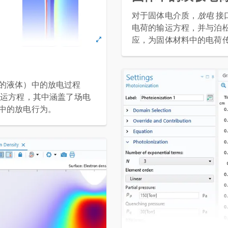
对于固体电介质，
放电
接
电荷的输运方程，并与泊
应，为固体材料中的电荷
的液体）中的放电过程
运方程，其中涵盖了场电
中的放电行为。