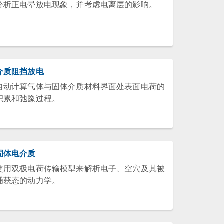
分析正电晕放电现象，并考虑电离层的影响。
介质阻挡放电
自动计算气体与固体介质材料界面处表面电荷的
积累和弛豫过程。
固体电介质
使用双极电荷传输模型来解析电子、空穴及其被
捕获态的动力学。