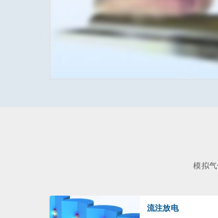
模拟气
流注放电