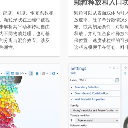
颗粒释放和入口
径、密度、刚度、恢复系数和
颗粒可以从表面或体内引
。颗粒形状在三维中被视
放速率。除了单分散情况
步解析其平动和转动自由
布、或其初始条件，对颗
为不同物质处理，也可基
释放，并可组合多种释放
的分离与混合效应。涉及
保位置、速度或粒径的可
热属性。
这些选项便于在筒仓、料