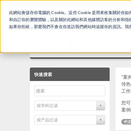
此網站會儲存你電腦的 Cookie。這些 Cookie 是用來收集
和自訂你的瀏覽體驗，以及關於此網站和其他媒體訪客的分析和指標。
如果你拒絕，那麼我們不會在你造訪我們網站時追蹤你的資訊。我們會
案例下载
快速搜索
“案例
传热
工作
您可
按学科过滤
案例也
按产品过滤
中文