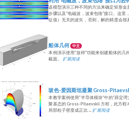
利用“电磁波，波束包络”接口为腔
该模型演示三种不同的方法来确定矩形金
步骤以及“电磁波，波束包络”接口。这里
征值）无关的波矢，否则，解的精度会很差。 
船体几何
中文
本例演示使用“放样”功能来创建船体的几
截面。
扩展阅读
玻色-爱因斯坦凝聚 Gross-Pitaevsk
本教学案例使用“半导体模块”中的“薛定
聚基态的 Gross-Pitaevskii 方
局部粒子密度成正比 ...
扩展阅读