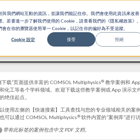
關於你如何與我們網站互動的資訊，並讓我們能記住你。我們會使用此資訊來改善
产品
行业应用
若要進一步了解我們使用的 Cookie，請查看我們的《隱私權政策》
在你的瀏覽器使用單一 Cookie，以記住你的偏好為不受追蹤。
Cookie 設定
接受
拒絕
®
下载”页面提供丰富的 COMSOL Multiphysics
教学案例和 A
和化工等各个学科领域。欢迎下载这些教学案例或 App 演示
的绝佳起点。
以使用左侧的【快速搜索】工具查找与您的专业领域相关的案例模
®
可以通过 COMSOL Multiphysics
软件内置的“案例库”进行
带有此标签的案例包含中文 PDF 文档。