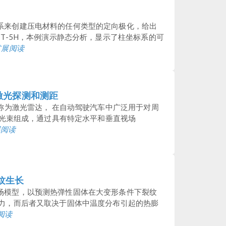
系来创建压电材料的任何类型的定向极化，给出
ZT-5H，本例演示静态分析，显示了柱坐标系的可
扩展阅读
行激光探测和测距
也称为激光雷达， 在自动驾驶汽车中广泛用于对周
由激光束组成，通过具有特定水平和垂直视场
展阅读
纹生长
场模型，以预测热弹性固体在大变形条件下裂纹
应力，而后者又取决于固体中温度分布引起的热膨
阅读