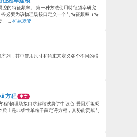
特征频率建模
属腔的特征频率。 第一种方法使用特征频率研究
，务必要为该物理场接口定义一个与特征频率（特
...
扩展阅读
何序列，其中使用尺寸和约束来定义各个不同的横
ii 方程
中文
谔方程”物理场接口求解谐波势阱中玻色-爱因斯坦凝
程，此方程本质上是非线性单粒子薛定谔方程，其势能贡献与