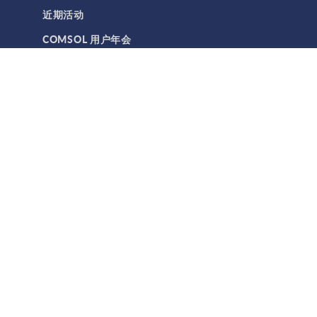
近期活动
COMSOL 用户年会
技术支持与服务
技术支持中心
我的技术支持
知识库
合作伙伴和咨询机构
产品文档
产品下载
公司
关于 COMSOL