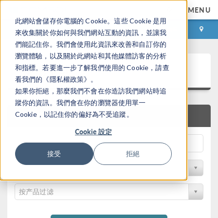
MENU
此網站會儲存你電腦的 Cookie。這些 Cookie 是用
登录
咨询与购买
來收集關於你如何與我們網站互動的資訊，並讓我
們能記住你。我們會使用此資訊來改善和自訂你的
瀏覽體驗，以及關於此網站和其他媒體訪客的分析
案例下载
和指標。若要進一步了解我們使用的 Cookie，請查
看我們的《隱私權政策》。
如果你拒絕，那麼我們不會在你造訪我們網站時追
蹤你的資訊。我們會在你的瀏覽器使用單一
Cookie，以記住你的偏好為不受追蹤。
快速搜索
Cookie 設定
接受
拒絕
按学科过滤
按产品过滤