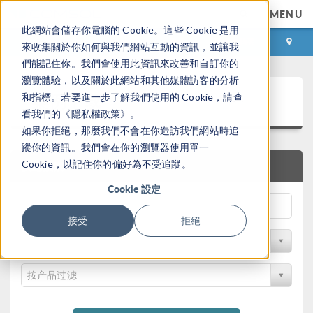
MENU
此網站會儲存你電腦的 Cookie。這些 Cookie 是用
登录
咨询与购买
來收集關於你如何與我們網站互動的資訊，並讓我
們能記住你。我們會使用此資訊來改善和自訂你的
瀏覽體驗，以及關於此網站和其他媒體訪客的分析
案例下载
和指標。若要進一步了解我們使用的 Cookie，請查
看我們的《隱私權政策》。
如果你拒絕，那麼我們不會在你造訪我們網站時追
蹤你的資訊。我們會在你的瀏覽器使用單一
Cookie，以記住你的偏好為不受追蹤。
快速搜索
Cookie 設定
接受
拒絕
按学科过滤
按产品过滤