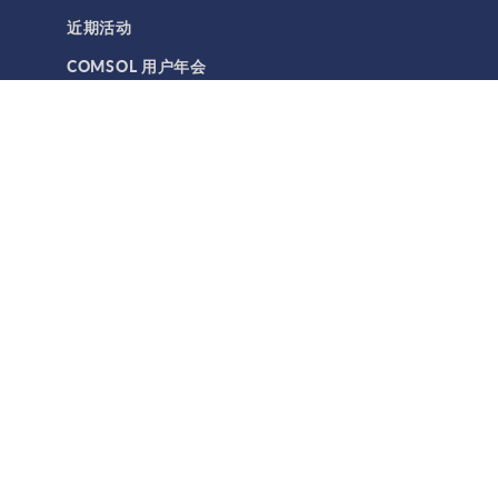
近期活动
COMSOL 用户年会
技术支持与服务
技术支持中心
我的技术支持
知识库
合作伙伴和咨询机构
产品文档
产品下载
公司
关于 COMSOL