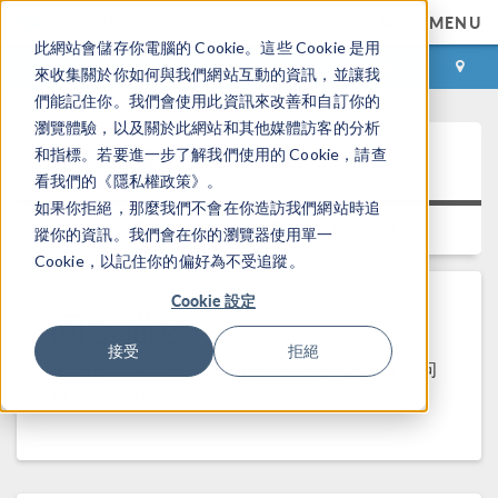
MENU
此網站會儲存你電腦的 Cookie。這些 Cookie 是用
登录
咨询与购买
來收集關於你如何與我們網站互動的資訊，並讓我
們能記住你。我們會使用此資訊來改善和自訂你的
瀏覽體驗，以及關於此網站和其他媒體訪客的分析
图形问题故障排除
和指標。若要進一步了解我們使用的 Cookie，請查
看我們的《隱私權政策》。
如果你拒絕，那麼我們不會在你造訪我們網站時追
适用平台:
所有平台
适用版本:
所有版本
蹤你的資訊。我們會在你的瀏覽器使用單一
Cookie，以記住你的偏好為不受追蹤。
Cookie 設定
问题描述
接受
拒絕
在使用 COMSOL Multiphysics 时遇到图形显示问
题，该如何处理？