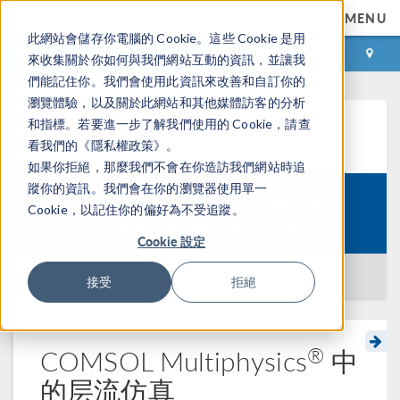
MENU
此網站會儲存你電腦的 Cookie。這些 Cookie 是用
登录
咨询与购买
來收集關於你如何與我們網站互動的資訊，並讓我
們能記住你。我們會使用此資訊來改善和自訂你的
瀏覽體驗，以及關於此網站和其他媒體訪客的分析
和指標。若要進一步了解我們使用的 Cookie，請查
学习中心
看我們的《隱私權政策》。
如果你拒絕，那麼我們不會在你造訪我們網站時追
蹤你的資訊。我們會在你的瀏覽器使用單一
Getting Started with Modeling
Cookie，以記住你的偏好為不受追蹤。
Course:
Computational Fluid Dynamics
Cookie 設定
返回学习中心
接受
拒絕
®
COMSOL Multiphysics
中
的层流仿真