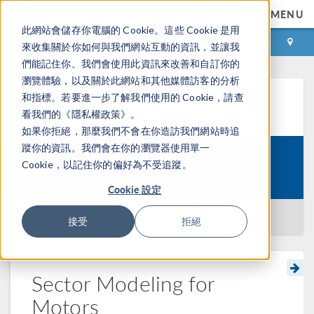
MENU
此網站會儲存你電腦的 Cookie。這些 Cookie 是用
登录
咨询与购买
來收集關於你如何與我們網站互動的資訊，並讓我
們能記住你。我們會使用此資訊來改善和自訂你的
瀏覽體驗，以及關於此網站和其他媒體訪客的分析
和指標。若要進一步了解我們使用的 Cookie，請查
学习中心
看我們的《隱私權政策》。
如果你拒絕，那麼我們不會在你造訪我們網站時追
蹤你的資訊。我們會在你的瀏覽器使用單一
Modeling Electric Motors with
Cookie，以記住你的偏好為不受追蹤。
Course:
®
COMSOL Multiphysics
Cookie 設定
返回学习中心
接受
拒絕
Sector Modeling for
Motors