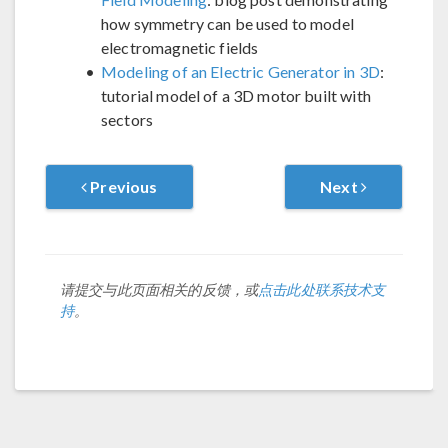
how symmetry can be used to model
electromagnetic fields
Modeling of an Electric Generator in 3D
:
tutorial model of a 3D motor built with
sectors
Previous
Next
请提交与此页面相关的反馈，或
点击此处联系技术支
持
。