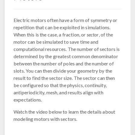
Electric motors often have a form of symmetry or
repetition that can be exploited in simulations.
When this is the case, a fraction, or
sector
, of the
motor can be simulated to save time and
computational resources. The number of sectors is
determined by the greatest common denominator
between the number of poles and the number of
slots. You can then divide your geometry by the
result to find the sector size. The sector can then
be configured so that the physics, continuity,
antiperiodicity, mesh, and results align with
expectations.
Watch the video below to learn the details about
modeling motors with sectors.