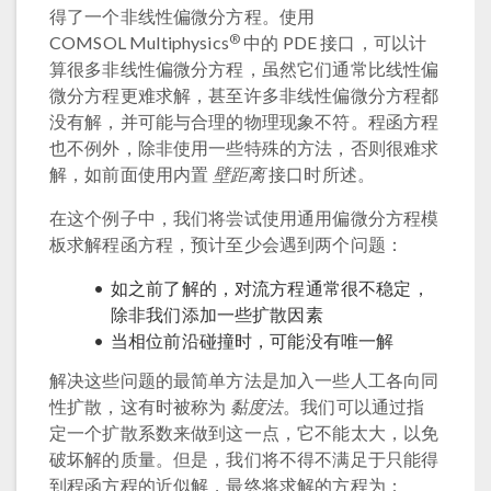
得了一个非线性偏微分方程。使用
®
COMSOL Multiphysics
中的 PDE 接口，可以计
算很多非线性偏微分方程，虽然它们通常比线性偏
微分方程更难求解，甚至许多非线性偏微分方程都
没有解，并可能与合理的物理现象不符。程函方程
也不例外，除非使用一些特殊的方法，否则很难求
解，如前面使用内置
壁距离
接口时所述。
在这个例子中，我们将尝试使用通用偏微分方程模
板求解程函方程，预计至少会遇到两个问题：
如之前了解的，对流方程通常很不稳定，
除非我们添加一些扩散因素
当相位前沿碰撞时，可能没有唯一解
解决这些问题的最简单方法是加入一些人工各向同
性扩散，这有时被称为
黏度法
。我们可以通过指
定一个扩散系数来做到这一点，它不能太大，以免
破坏解的质量。但是，我们将不得不满足于只能得
到程函方程的近似解，最终将求解的方程为：