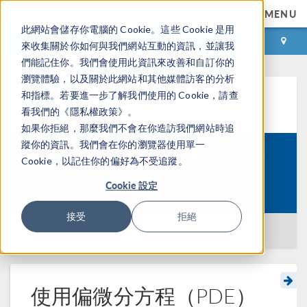
MENU
此網站會儲存你電腦的 Cookie。這些 Cookie 是用
登录
咨询与购买
來收集關於你如何與我們網站互動的資訊，並讓我
們能記住你。我們會使用此資訊來改善和自訂你的
瀏覽體驗，以及關於此網站和其他媒體訪客的分析
和指標。若要進一步了解我們使用的 Cookie，請查
学习中心
看我們的《隱私權政策》。
如果你拒絕，那麼我們不會在你造訪我們網站時追
蹤你的資訊。我們會在你的瀏覽器使用單一
Modeling with Partial Differential
Cookie，以記住你的偏好為不受追蹤。
Course:
Equations in COMSOL
Cookie 設定
Multiphysics
接受
拒絕
返回学习中心
使用偏微分方程（PDE）