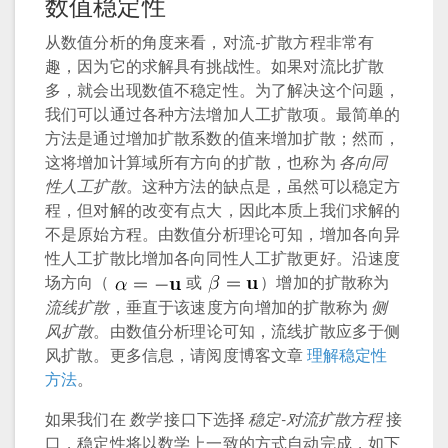
数值稳定性
从数值分析的角度来看，对流-扩散方程非常有
趣，因为它的求解具有挑战性。如果对流比扩散
多，就会出现数值不稳定性。为了解决这个问题，
我们可以通过各种方法增加人工扩散项。最简单的
方法是通过增加扩散系数的值来增加扩散；然而，
这将增加计算域所有方向的扩散，也称为
各向同
性人工扩散
。这种方法的缺点是，虽然可以稳定方
程，但对解的改变有点大，因此本质上我们求解的
不是原始方程。由数值分析理论可知，增加各向异
性人工扩散比增加各向同性人工扩散更好。沿速度
场方向（
或
）增加的扩散称为
流线扩散
，垂直于该速度方向增加的扩散称为
侧
风扩散
。由数值分析理论可知，流线扩散应多于侧
风扩散。更多信息，请阅度博客文章
理解稳定性
方法
。
如果我们在
数学
接口下选择
稳定-对流扩散方程
接
口，稳定性将以数学上一致的方式自动完成，如下