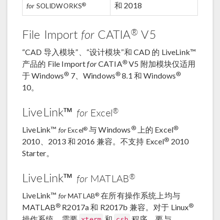
和 2018
®
for
SOLIDWORKS
®
File Import
for
CATIA
V5
“CAD 导入模块”、“设计模块”和 CAD 的 LiveLink™
®
产品的 File Import
for
CATIA
V5 附加模块仅适用
®
®
®
于 Windows
7、Windows
8.1 和 Windows
10。
LiveLink™
®
for
Excel
®
®
LiveLink™
与 Windows
上的 Excel
®
for
Excel
®
2010、2013 和 2016 兼容。不支持 Excel
2010
Starter。
LiveLink™
®
for
MATLAB
LiveLink™
在所有操作系统上均与
®
for
MATLAB
®
®
MATLAB
R2017a 和 R2017b 兼容。对于 Linux
操作系统，需要
和
程序。要与
xterm
csh