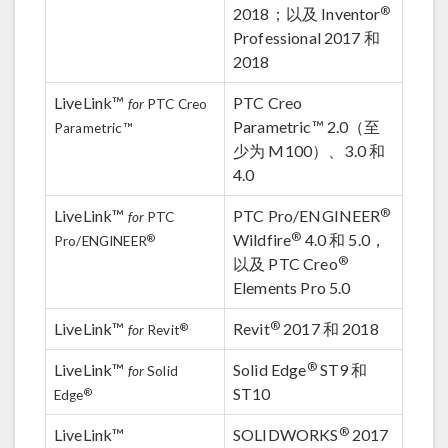
®
2018；以及 Inventor
Professional 2017 和
2018
LiveLink™
PTC Creo
for
PTC Creo
Parametric™ 2.0（至
Parametric™
少为 M100）、3.0 和
4.0
®
LiveLink™
PTC Pro/ENGINEER
for
PTC
®
Wildfire
4.0 和 5.0，
®
Pro/ENGINEER
®
以及 PTC Creo
Elements Pro 5.0
®
LiveLink™
Revit
2017 和 2018
®
for
Revit
®
LiveLink™
Solid Edge
ST9 和
for
Solid
ST10
®
Edge
®
LiveLink™
SOLIDWORKS
2017