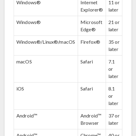
Windows®
Internet
11 or
Explorer®
later
Windows®
Microsoft
21 or
Edge®
later
Windows®/Linux®/macOS
Firefox®
35 or
later
macOS
Safari
7.1
or
later
iOS
Safari
8.1
or
later
Android™
Android™
37 or
Browser
later
Android™
Chrome™
40 or