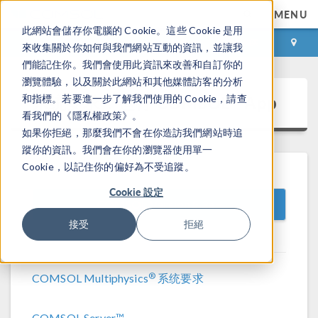
MENU
此網站會儲存你電腦的 Cookie。這些 Cookie 是用
登录
咨询与购买
來收集關於你如何與我們網站互動的資訊，並讓我
們能記住你。我們會使用此資訊來改善和自訂你的
瀏覽體驗，以及關於此網站和其他媒體訪客的分析
®
系统要求：运行 COMSOL
App
和指標。若要進一步了解我們使用的 Cookie，請查
看我們的《隱私權政策》。
如果你拒絕，那麼我們不會在你造訪我們網站時追
蹤你的資訊。我們會在你的瀏覽器使用單一
Cookie，以記住你的偏好為不受追蹤。
Cookie 設定
COMSOL Version 5.3a
接受
拒絕
®
COMSOL Multiphysics
系统要求
COMSOL Server™