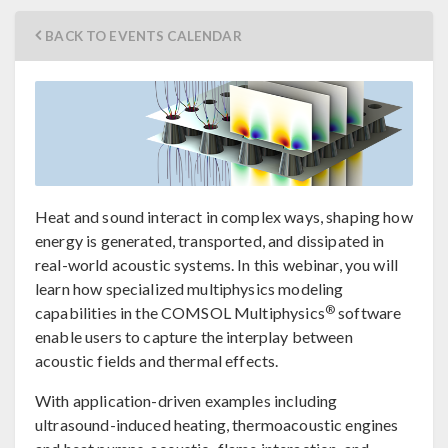
BACK TO EVENTS CALENDAR
Heat and sound interact in complex ways, shaping how
energy is generated, transported, and dissipated in
real-world acoustic systems. In this webinar, you will
learn how specialized multiphysics modeling
®
capabilities in the COMSOL Multiphysics
software
enable users to capture the interplay between
acoustic fields and thermal effects.
With application-driven examples including
ultrasound-induced heating, thermoacoustic engines