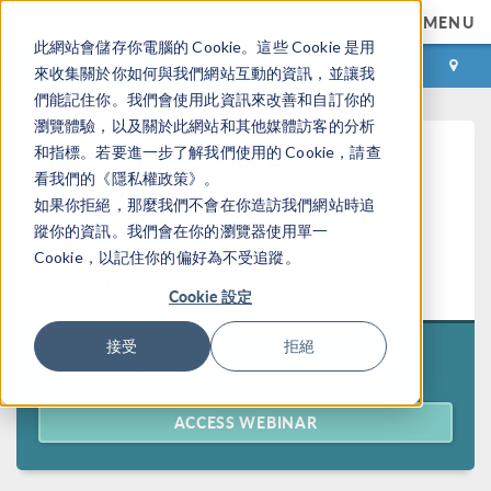
MENU
此網站會儲存你電腦的 Cookie。這些 Cookie 是用
登录
咨询与购买
來收集關於你如何與我們網站互動的資訊，並讓我
們能記住你。我們會使用此資訊來改善和自訂你的
瀏覽體驗，以及關於此網站和其他媒體訪客的分析
Multiphysics Modeling for
和指標。若要進一步了解我們使用的 Cookie，請查
看我們的《隱私權政策》。
Acoustics Applications, Part 2:
如果你拒絕，那麼我們不會在你造訪我們網站時追
Acoustic–Thermal Interaction
蹤你的資訊。我們會在你的瀏覽器使用單一
(Thermoacoustics) —
Cookie，以記住你的偏好為不受追蹤。
On Demand
Cookie 設定
接受
拒絕
Originally aired on
May 5, 2026
ACCESS WEBINAR