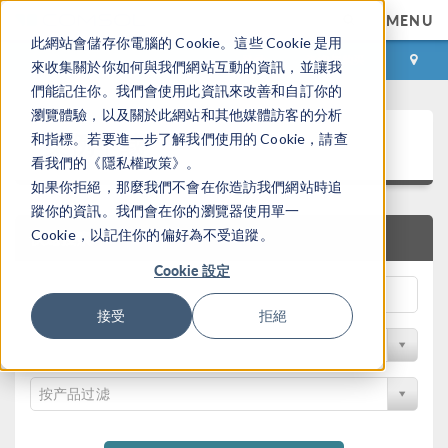
MENU
此網站會儲存你電腦的 Cookie。這些 Cookie 是用
登录
咨询与购买
來收集關於你如何與我們網站互動的資訊，並讓我
們能記住你。我們會使用此資訊來改善和自訂你的
瀏覽體驗，以及關於此網站和其他媒體訪客的分析
案例下载
和指標。若要進一步了解我們使用的 Cookie，請查
看我們的《隱私權政策》。
如果你拒絕，那麼我們不會在你造訪我們網站時追
蹤你的資訊。我們會在你的瀏覽器使用單一
Cookie，以記住你的偏好為不受追蹤。
快速搜索
Cookie 設定
接受
拒絕
按学科过滤
按产品过滤