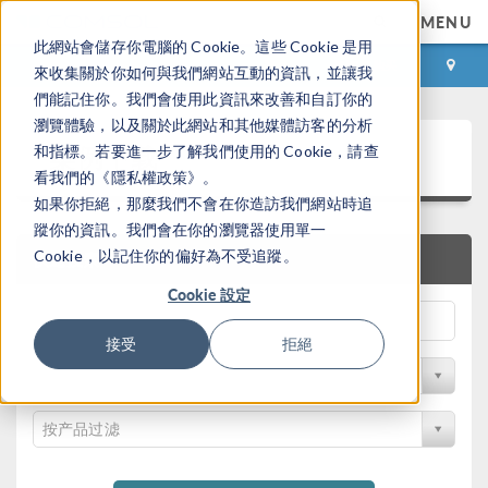
MENU
此網站會儲存你電腦的 Cookie。這些 Cookie 是用
登录
咨询与购买
來收集關於你如何與我們網站互動的資訊，並讓我
們能記住你。我們會使用此資訊來改善和自訂你的
瀏覽體驗，以及關於此網站和其他媒體訪客的分析
案例下载
和指標。若要進一步了解我們使用的 Cookie，請查
看我們的《隱私權政策》。
如果你拒絕，那麼我們不會在你造訪我們網站時追
蹤你的資訊。我們會在你的瀏覽器使用單一
Cookie，以記住你的偏好為不受追蹤。
快速搜索
Cookie 設定
接受
拒絕
按学科过滤
按产品过滤