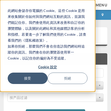
MENU
此網站會儲存你電腦的 Cookie。這些 Cookie 是用
登录
咨询与购买
來收集關於你如何與我們網站互動的資訊，並讓我
們能記住你。我們會使用此資訊來改善和自訂你的
瀏覽體驗，以及關於此網站和其他媒體訪客的分析
案例下载
和指標。若要進一步了解我們使用的 Cookie，請查
看我們的《隱私權政策》。
如果你拒絕，那麼我們不會在你造訪我們網站時追
蹤你的資訊。我們會在你的瀏覽器使用單一
Cookie，以記住你的偏好為不受追蹤。
快速搜索
Cookie 設定
接受
拒絕
按学科过滤
按产品过滤