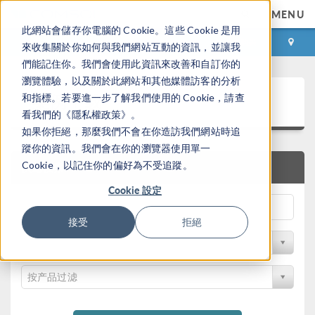
MENU
此網站會儲存你電腦的 Cookie。這些 Cookie 是用
登录
咨询与购买
來收集關於你如何與我們網站互動的資訊，並讓我
們能記住你。我們會使用此資訊來改善和自訂你的
瀏覽體驗，以及關於此網站和其他媒體訪客的分析
案例下载
和指標。若要進一步了解我們使用的 Cookie，請查
看我們的《隱私權政策》。
如果你拒絕，那麼我們不會在你造訪我們網站時追
蹤你的資訊。我們會在你的瀏覽器使用單一
Cookie，以記住你的偏好為不受追蹤。
快速搜索
Cookie 設定
接受
拒絕
按学科过滤
按产品过滤