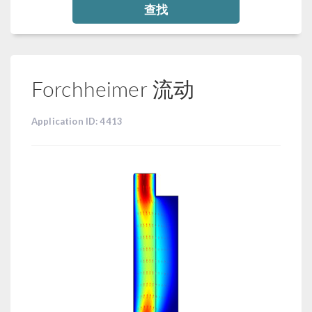
查找
Forchheimer 流动
Application ID: 4413