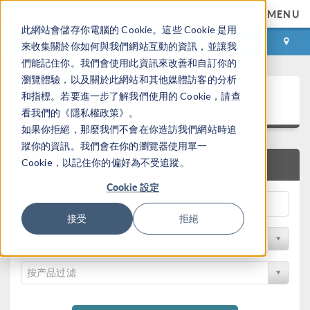
MENU
此網站會儲存你電腦的 Cookie。這些 Cookie 是用
登录
咨询与购买
來收集關於你如何與我們網站互動的資訊，並讓我
們能記住你。我們會使用此資訊來改善和自訂你的
瀏覽體驗，以及關於此網站和其他媒體訪客的分析
案例下载
和指標。若要進一步了解我們使用的 Cookie，請查
看我們的《隱私權政策》。
如果你拒絕，那麼我們不會在你造訪我們網站時追
蹤你的資訊。我們會在你的瀏覽器使用單一
Cookie，以記住你的偏好為不受追蹤。
快速搜索
Cookie 設定
接受
拒絕
按学科过滤
按产品过滤