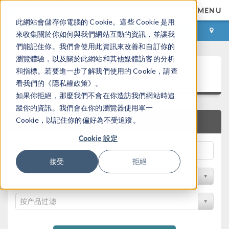
MENU
此網站會儲存你電腦的 Cookie。這些 Cookie 是用
登录
咨询与购买
來收集關於你如何與我們網站互動的資訊，並讓我
們能記住你。我們會使用此資訊來改善和自訂你的
瀏覽體驗，以及關於此網站和其他媒體訪客的分析
案例下载
和指標。若要進一步了解我們使用的 Cookie，請查
看我們的《隱私權政策》。
如果你拒絕，那麼我們不會在你造訪我們網站時追
蹤你的資訊。我們會在你的瀏覽器使用單一
Cookie，以記住你的偏好為不受追蹤。
快速搜索
Cookie 設定
接受
拒絕
按学科过滤
按产品过滤