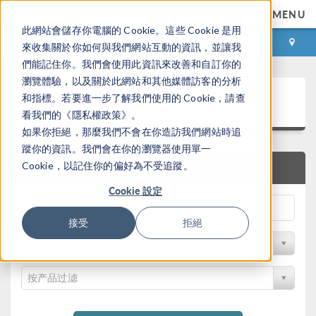
MENU
此網站會儲存你電腦的 Cookie。這些 Cookie 是用
登录
咨询与购买
來收集關於你如何與我們網站互動的資訊，並讓我
們能記住你。我們會使用此資訊來改善和自訂你的
瀏覽體驗，以及關於此網站和其他媒體訪客的分析
案例下载
和指標。若要進一步了解我們使用的 Cookie，請查
看我們的《隱私權政策》。
如果你拒絕，那麼我們不會在你造訪我們網站時追
蹤你的資訊。我們會在你的瀏覽器使用單一
Cookie，以記住你的偏好為不受追蹤。
快速搜索
Cookie 設定
接受
拒絕
按学科过滤
按产品过滤