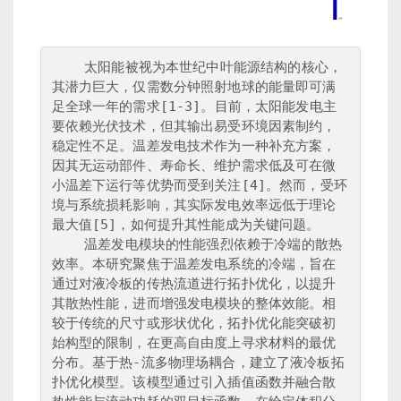
    太阳能被视为本世纪中叶能源结构的核心，
其潜力巨大，仅需数分钟照射地球的能量即可满
足全球一年的需求[1-3]。目前，太阳能发电主
要依赖光伏技术，但其输出易受环境因素制约，
稳定性不足。温差发电技术作为一种补充方案，
因其无运动部件、寿命长、维护需求低及可在微
小温差下运行等优势而受到关注[4]。然而，受环
境与系统损耗影响，其实际发电效率远低于理论
最大值[5]，如何提升其性能成为关键问题。

    温差发电模块的性能强烈依赖于冷端的散热
效率。本研究聚焦于温差发电系统的冷端，旨在
通过对液冷板的传热流道进行拓扑优化，以提升
其散热性能，进而增强发电模块的整体效能。相
较于传统的尺寸或形状优化，拓扑优化能突破初
始构型的限制，在更高自由度上寻求材料的最优
分布。基于热-流多物理场耦合，建立了液冷板拓
扑优化模型。该模型通过引入插值函数并融合散