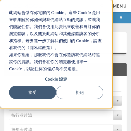
MENU
此網站會儲存你電腦的 Cookie。這些 Cookie 是用
登录
咨询与购买
來收集關於你如何與我們網站互動的資訊，並讓我
們能記住你。我們會使用此資訊來改善和自訂你的
瀏覽體驗，以及關於此網站和其他媒體訪客的分析
论文和技术资料
和指標。若要進一步了解我們使用的 Cookie，請查
看我們的《隱私權政策》。
如果你拒絕，那麼我們不會在你造訪我們網站時追
蹤你的資訊。我們會在你的瀏覽器使用單一
Cookie，以記住你的偏好為不受追蹤。
快速搜索
Cookie 設定
接受
拒絕
按物理领域过滤
按行业过滤
按年会过滤