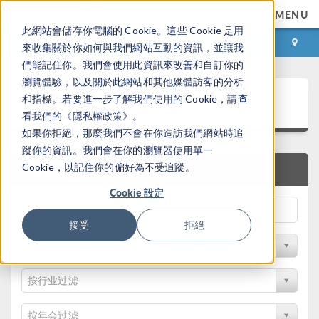
MENU
此網站會儲存你電腦的 Cookie。這些 Cookie 是用
登录
咨询与购买
來收集關於你如何與我們網站互動的資訊，並讓我
們能記住你。我們會使用此資訊來改善和自訂你的
瀏覽體驗，以及關於此網站和其他媒體訪客的分析
论文和技术资料
和指標。若要進一步了解我們使用的 Cookie，請查
看我們的《隱私權政策》。
如果你拒絕，那麼我們不會在你造訪我們網站時追
蹤你的資訊。我們會在你的瀏覽器使用單一
Cookie，以記住你的偏好為不受追蹤。
快速搜索
Cookie 設定
接受
拒絕
按物理领域过滤
按行业过滤
按年会过滤