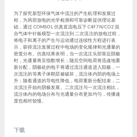
为了探究新型环保气体中流注的产生机理和发展过
程，为局部放电的光学检测和可靠诊断提供理论基
础，通过 COMSOL 仿真直流电压下 C4F7N/CO2 混
合气体中针板模型一次流注到 二次流注的放电过程，
将电子和离子的产生与运动通过连续性方程进行表
示，获得流注发展过程中电场的变化规律和光通量的
密度分布。仿真结果表明，当一次流注头部靠近阴极
时，光通量将呈指数增长；随后空间电荷将迅速地重
新分配，阴极处的电子将通过流注通道进入阳极，一
次流注的等离子体鞘层被破坏，流注体内部的电场上
升；随着通道的导电性降低，电荷重新分配结束，二
次流注开始向阴极发展。二次流注与一次流注相比，
流注体内的电场分布与光通量分布更加均匀，传播速
度也相对较慢。
下载