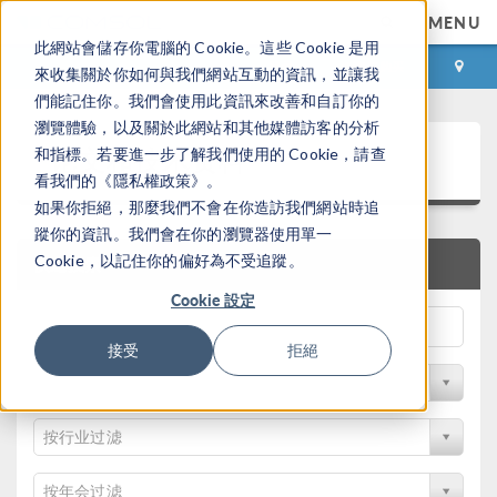
MENU
此網站會儲存你電腦的 Cookie。這些 Cookie 是用
登录
咨询与购买
來收集關於你如何與我們網站互動的資訊，並讓我
們能記住你。我們會使用此資訊來改善和自訂你的
瀏覽體驗，以及關於此網站和其他媒體訪客的分析
论文和技术资料
和指標。若要進一步了解我們使用的 Cookie，請查
看我們的《隱私權政策》。
如果你拒絕，那麼我們不會在你造訪我們網站時追
蹤你的資訊。我們會在你的瀏覽器使用單一
Cookie，以記住你的偏好為不受追蹤。
快速搜索
Cookie 設定
接受
拒絕
按物理领域过滤
按行业过滤
按年会过滤