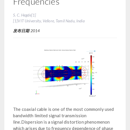
Frequencies
S. C. Hegde[1]
[1]VIT University, Vellore, Tamil Nadu, India
发布日期
2014
The coaxial cable is one of the most commonly used
bandwidth limited signal transmission
line.Dispersion is a signal distortion phenomenon
which arises due to frequency dependence of phase